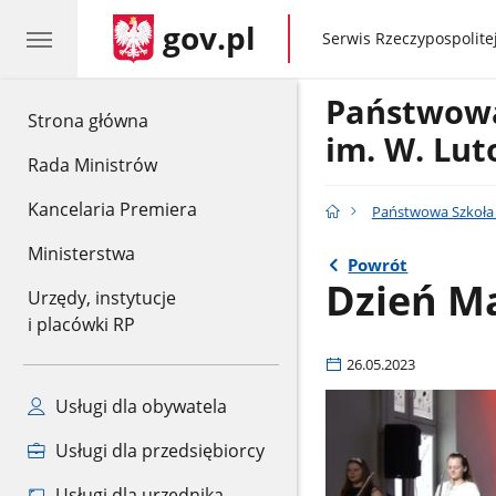
gov.pl
gov.pl
Serwis Rzeczypospolitej
Państwowa
gov.pl
Strona główna
im. W. Lut
Rada Ministrów
Kancelaria Premiera
Państwowa Szkoła M
Ministerstwa
Powrót
Dzień M
Urzędy, instytucje
i placówki RP
26.05.2023
Usługi dla obywatela
Usługi dla przedsiębiorcy
Usługi dla urzędnika