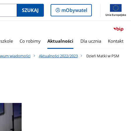
Logowanie
SZUKAJ
mObywatel
do
panelu
szkole
Co robimy
Aktualności
Dla ucznia
Kontakt
iwum wiadomości
Aktualności 2022/2023
Dzień Matki w PSM