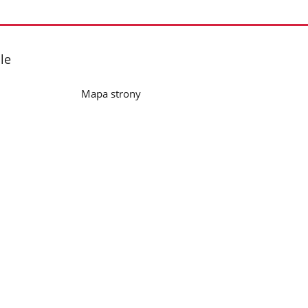
nestępne
zdjęcia
le
Mapa strony