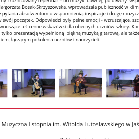
liśmy zróżnicowany repertuar – od muzyki dawnej, po utwory wsp
ałgorzata Bosak-Skrzyszowska, wprowadzała publiczność w klim
e pytania absolwentom o wspomnienia, inspiracje i drogę muzycz
y swój początek. Odpowiedzi były pełne emocji - wzruszające, szc
 wnoszące też cenne wskazówki dla obecnych uczniów szkoły. Kon
ie tylko prezentacją wypełnioną piękną muzyką gitarową, ale takż
em, łączącym pokolenia uczniów i nauczycieli.
Pokaż
Pokaż
Pokaż
zdjęcie
zdjęcie
zdjęcie
2
3
4
z
z
z
Muzyczna I stopnia im. Witolda Lutosławskiego w Jaś
galerii.
galerii.
galerii.