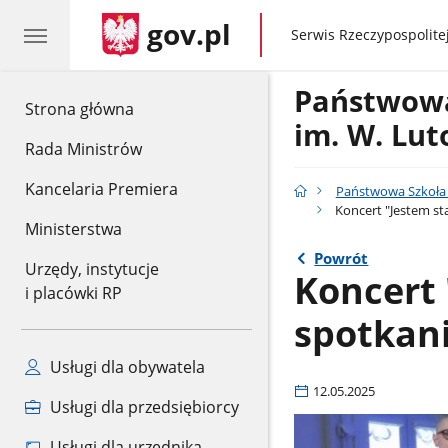
gov.pl
gov.pl
Serwis Rzeczypospolitej
Państwowa
gov.pl
Strona główna
im. W. Lut
Rada Ministrów
Kancelaria Premiera
Państwowa Szkoła M
Koncert "Jestem st
Ministerstwa
Powrót
Urzędy, instytucje
Koncert 
i placówki RP
spotkan
Usługi dla obywatela
12.05.2025
Usługi dla przedsiębiorcy
Usługi dla urzędnika