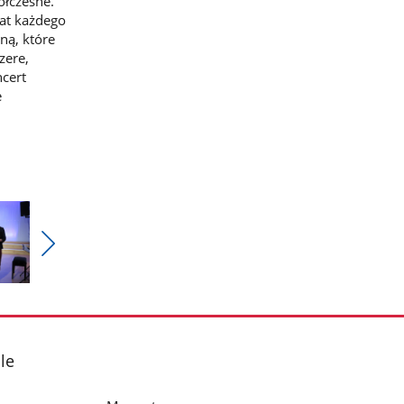
ółczesne.
at każdego
ną, które
zere,
cert
e
Pokaż
nestępne
zdjęcia
le