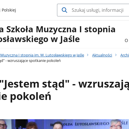
 Polskiej
 Szkoła Muzyczna I stopnia
osławskiego w Jaśle
O 
uzyczna I stopnia im. W. Lutosławskiego w Jaśle
Aktualności
Arch
ąd" - wzruszające spotkanie pokoleń
"Jestem stąd" - wzruszaj
ie pokoleń