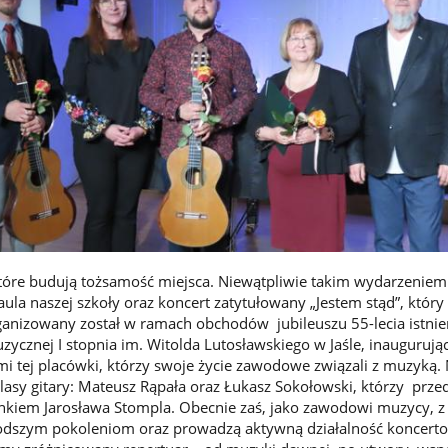
które budują tożsamość miejsca. Niewątpliwie takim wydarzeniem 
ę aula naszej szkoły oraz koncert zatytułowany „Jestem stąd”, który
anizowany został w ramach obchodów jubileuszu 55-lecia istnie
ycznej I stopnia im. Witolda Lutosławskiego w Jaśle, inaugurując
i tej placówki, którzy swoje życie zawodowe związali z muzyką. 
lasy gitary: Mateusz Rąpała oraz Łukasz Sokołowski, którzy przed
erunkiem Jarosława Stompla. Obecnie zaś, jako zawodowi muzycy, z
odszym pokoleniom oraz prowadzą aktywną działalność koncerto