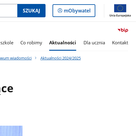
Logowanie
SZUKAJ
mObywatel
do
panelu
szkole
Co robimy
Aktualności
Dla ucznia
Kontakt
iwum wiadomości
Aktualności 2024/2025
ące