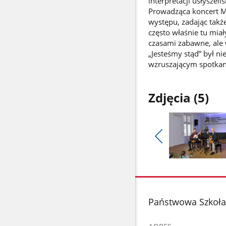
interpretacji usłysze
Prowadząca koncert M
występu, zadając takż
często właśnie tu miał
czasami zabawne, ale
„Jesteśmy stąd” był n
wzruszającym spotkani
Zdjęcia (5)
Pokaż
poprzednie
Pokaż
zdjęcia
zdjęcie
1
z
stopka
Państwowa Szkoła 
galerii.