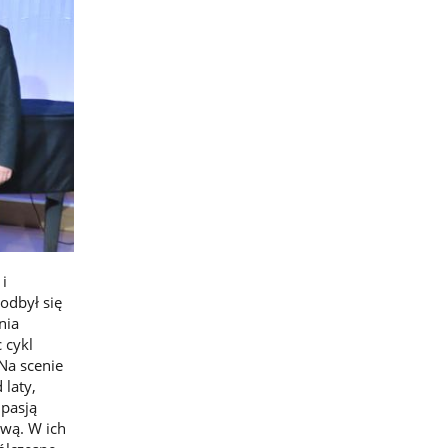
i
 odbył się
nia
 cykl
Na scenie
 laty,
 pasją
wą. W ich