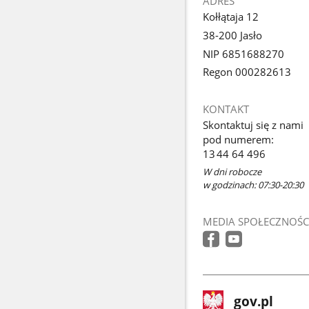
ADRES
Kołłątaja 12
38-200 Jasło
NIP 6851688270
Regon 000282613
KONTAKT
Skontaktuj się z nami
pod numerem:
13 44 64 496
W dni robocze
w godzinach: 07:30-20:30
MEDIA SPOŁECZNOŚC
stopka
Strona
gov.pl
gov.pl