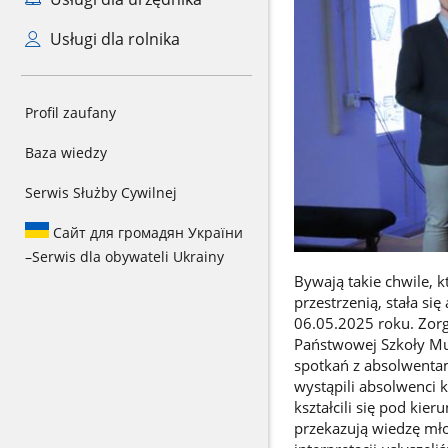
Usługi dla rolnika
Profil zaufany
Baza wiedzy
Serwis Służby Cywilnej
Сайт для громадян України
–
Serwis dla obywateli Ukrainy
Bywają takie chwile, 
przestrzenią, stała si
06.05.2025 roku. Zorg
Państwowej Szkoły Muz
spotkań z absolwentam
wystąpili absolwenci k
kształcili się pod ki
przekazują wiedzę mł