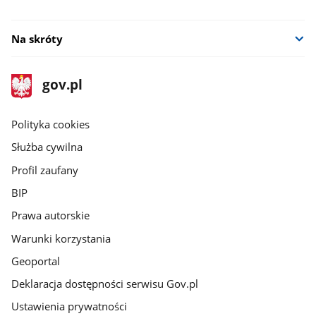
Na skróty
stopka
Strona
gov.pl
gov.pl
główna
gov.pl
Polityka cookies
Służba cywilna
Profil zaufany
BIP
Prawa autorskie
Warunki korzystania
Geoportal
Deklaracja dostępności serwisu Gov.pl
Ustawienia prywatności