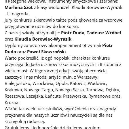
II kategoria wiekowa, instrumenty smyczkowe i szarpane:
Marlena Szot
z klasy wiolonczeli Klaudii Borowiec-Wyrazik
- III nagroda.
Jury konkursu skierowało także podziękowania za wzorowe
przygotowanie uczniów do konkursu.
Z naszej szkoły otrzymali je:
Piotr Duda
,
Tadeusz Wróbel
oraz
Klaudia Borowiec-Wyrazik
.
Dyplomy za wzorowy akompaniament otrzymali
Piotr
Duda
oraz
Paweł Skowroński
.
Warto podkreślić, iż ogólnopolski charakter konkursu
przyciąga do Jasła uczniów szkół muzycznych I i II stopnia z
wielu miast. W tegorocznej edycji swoją obecnością
zaszczycili nas młodzi artyści m.in. z Warszawy,
Białegostoku, Wrocławia, Opola, Katowic, Wadowic,
Krakowa, Nowego Targu, Nowego Sącza, Tarnowa, Dębicy,
Rzeszowa, Leżajska, Łańcuta, Przeworska, Rymanowa oraz
Krosna.
Wśród tak wielu uczestników, wyróżnienia oraz nagrody
przyznane dla naszych uczniów i nauczycieli są dla nas
szczególną radością.
Gratulujemy i jednocześnie dziękujemy uczniom,