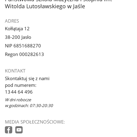
galerii.
galerii.
Witolda Lutosławskiego w Jaśle
ADRES
Kołłątaja 12
38-200 Jasło
NIP 6851688270
Regon 000282613
KONTAKT
Skontaktuj się z nami
pod numerem:
13 44 64 496
W dni robocze
w godzinach: 07:30-20:30
MEDIA SPOŁECZNOŚCIOWE: