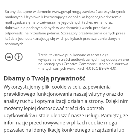
Strony dostępne w domenie www.gov.pl mogą zawierać adresy skrzynek
mailowych. Użytkownik korzystający z odnośnika będącego adresem e-
mail zgadza się na przetwarzanie jego danych (adres e-mail oraz
dobrowolnie podanych danych w wiadomości) w celu przesłania
odpowiedzi na przesłane pytania. Szczegóły przetwarzania danych przez
każdą z jednostek znajdują się w ich politykach przetwarzania danych
osobowych.
Treści tekstowe publikowane w serwisie (z
wyłączeniem treści audiowizualnych), są udostępniane
na licencji typu Creative Commons: uznanie autorstwa
- na tych samych warunkach 4.0 (CC BY-SA 4.0).
Materiały audiowizualne, w tym zdjęcia, materiały
Dbamy o Twoją prywatność
audio i wideo, są udostępniane na licencji typu
Creative Commons: uznanie autorstwa użycie
Wykorzystujemy pliki cookie w celu zapewnienia
niekomercyjne - bez utworów zależnych 4.0 (CC BY-
NC-ND 4.0), o ile nie jest to stwierdzone inaczej.
prawidłowego funkcjonowania naszej witryny oraz do
analizy ruchu i optymalizacji działania strony. Dzięki nim
możemy lepiej dostosować treści do potrzeb
użytkowników i stale ulepszać nasze usługi. Pamiętaj, że
informacje przechowywane w plikach cookie mogą
pozwalać na identyfikację konkretnego urządzenia lub