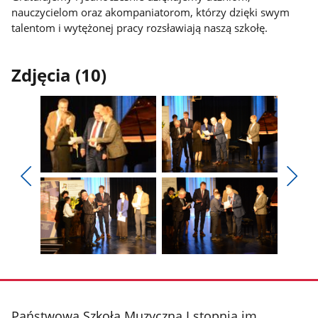
nauczycielom oraz akompaniatorom, którzy dzięki swym
talentom i wytężonej pracy rozsławiają naszą szkołę.
Zdjęcia (10)
Pokaż
Pokaż
zdjęcie
zdjęcie
Pokaż
Poka
1
2
poprzednie
nest
z
z
zdjęcia
zdjęc
galerii.
galerii.
Pokaż
Pokaż
zdjęcie
zdjęcie
3
4
z
z
stopka
Państwowa Szkoła Muzyczna I stopnia im.