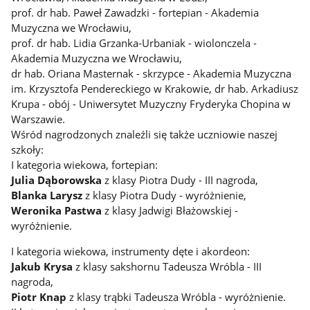
prof. dr hab. Paweł Zawadzki - fortepian - Akademia
Muzyczna we Wrocławiu,
prof. dr hab. Lidia Grzanka-Urbaniak - wiolonczela -
Akademia Muzyczna we Wrocławiu,
dr hab. Oriana Masternak - skrzypce - Akademia Muzyczna
im. Krzysztofa Pendereckiego w Krakowie, dr hab. Arkadiusz
Krupa - obój - Uniwersytet Muzyczny Fryderyka Chopina w
Warszawie.
Wśród nagrodzonych znaleźli się także uczniowie naszej
szkoły:
I kategoria wiekowa, fortepian:
Julia Dąborowska
z klasy Piotra Dudy - III nagroda,
Blanka Larysz
z klasy Piotra Dudy - wyróżnienie,
Weronika Pastwa
z klasy Jadwigi Błażowskiej -
wyróżnienie.
I kategoria wiekowa, instrumenty dęte i akordeon:
Jakub Krysa
z klasy sakshornu Tadeusza Wróbla - III
nagroda,
Piotr Knap
z klasy trąbki Tadeusza Wróbla - wyróżnienie.