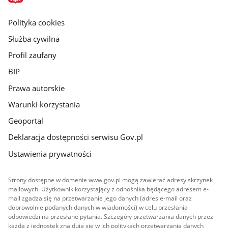
główna
gov.pl
Polityka cookies
Służba cywilna
Profil zaufany
BIP
Prawa autorskie
Warunki korzystania
Geoportal
Deklaracja dostępności serwisu Gov.pl
Ustawienia prywatności
Strony dostępne w domenie www.gov.pl mogą zawierać adresy skrzynek
mailowych. Użytkownik korzystający z odnośnika będącego adresem e-
mail zgadza się na przetwarzanie jego danych (adres e-mail oraz
dobrowolnie podanych danych w wiadomości) w celu przesłania
odpowiedzi na przesłane pytania. Szczegóły przetwarzania danych przez
każdą z jednostek znajdują się w ich politykach przetwarzania danych