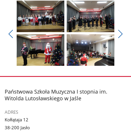
Pokaż
Pokaż
zdjęcie
zdjęcie
Pokaż
Poka
1
2
poprzednie
nest
z
z
zdjęcia
zdjęc
galerii.
galerii.
Pokaż
Pokaż
zdjęcie
zdjęcie
3
4
z
z
stopka
Państwowa Szkoła Muzyczna I stopnia im.
galerii.
galerii.
Witolda Lutosławskiego w Jaśle
ADRES
Kołłątaja 12
38-200 Jasło