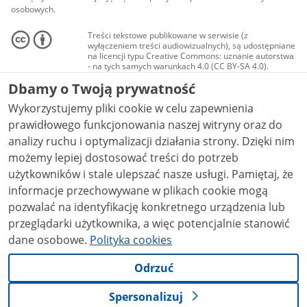
osobowych.
Treści tekstowe publikowane w serwisie (z
wyłączeniem treści audiowizualnych), są udostępniane
na licencji typu Creative Commons: uznanie autorstwa
- na tych samych warunkach 4.0 (CC BY-SA 4.0).
Materiały audiowizualne, w tym zdjęcia, materiały
Dbamy o Twoją prywatność
audio i wideo, są udostępniane na licencji typu
Creative Commons: uznanie autorstwa użycie
Wykorzystujemy pliki cookie w celu zapewnienia
niekomercyjne - bez utworów zależnych 4.0 (CC BY-
NC-ND 4.0), o ile nie jest to stwierdzone inaczej.
prawidłowego funkcjonowania naszej witryny oraz do
analizy ruchu i optymalizacji działania strony. Dzięki nim
możemy lepiej dostosować treści do potrzeb
użytkowników i stale ulepszać nasze usługi. Pamiętaj, że
informacje przechowywane w plikach cookie mogą
pozwalać na identyfikację konkretnego urządzenia lub
przeglądarki użytkownika, a więc potencjalnie stanowić
dane osobowe.
Polityka cookies
Odrzuć
Spersonalizuj