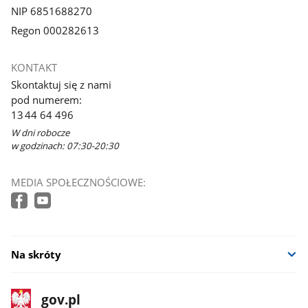
NIP 6851688270
Regon 000282613
KONTAKT
Skontaktuj się z nami
pod numerem:
13 44 64 496
W dni robocze
w godzinach: 07:30-20:30
MEDIA SPOŁECZNOŚCIOWE:
Na skróty
stopka
Strona
gov.pl
gov.pl