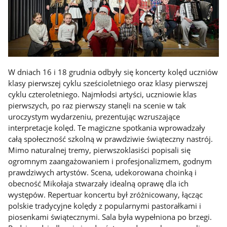
W dniach 16 i 18 grudnia odbyły się koncerty kolęd uczniów
klasy pierwszej cyklu sześcioletniego oraz klasy pierwszej
cyklu czteroletniego. Najmłodsi artyści, uczniowie klas
pierwszych, po raz pierwszy stanęli na scenie w tak
uroczystym wydarzeniu, prezentując wzruszające
interpretacje kolęd. Te magiczne spotkania wprowadzały
całą społeczność szkolną w prawdziwie świąteczny nastrój.
Mimo naturalnej tremy, pierwszoklasiści popisali się
ogromnym zaangażowaniem i profesjonalizmem, godnym
prawdziwych artystów. Scena, udekorowana choinką i
obecność Mikołaja stwarzały idealną oprawę dla ich
występów. Repertuar koncertu był zróżnicowany, łącząc
polskie tradycyjne kolędy z popularnymi pastorałkami i
piosenkami świątecznymi. Sala była wypełniona po brzegi.