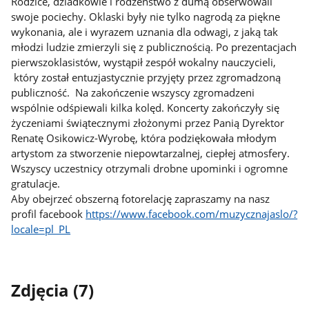
Rodzice, dziadkowie i rodzeństwo z dumą obserwowali
swoje pociechy. Oklaski były nie tylko nagrodą za piękne
wykonania, ale i wyrazem uznania dla odwagi, z jaką tak
młodzi ludzie zmierzyli się z publicznością. Po prezentacjach
pierwszoklasistów, wystąpił zespół wokalny nauczycieli,
który został entuzjastycznie przyjęty przez zgromadzoną
publiczność. Na zakończenie wszyscy zgromadzeni
wspólnie odśpiewali kilka kolęd. Koncerty zakończyły się
życzeniami świątecznymi złożonymi przez Panią Dyrektor
Renatę Osikowicz-Wyrobę, która podziękowała młodym
artystom za stworzenie niepowtarzalnej, ciepłej atmosfery.
Wszyscy uczestnicy otrzymali drobne upominki i ogromne
gratulacje.
Aby obejrzeć obszerną fotorelację zapraszamy na nasz
profil facebook
https://www.facebook.com/muzycznajaslo/?
locale=pl_PL
Zdjęcia (7)