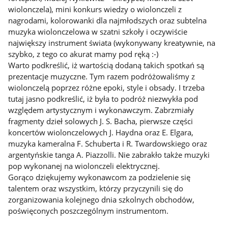
wiolonczela), mini konkurs wiedzy o wiolonczeli z
nagrodami, kolorowanki dla najmłodszych oraz subtelna
muzyka wiolonczelowa w szatni szkoły i oczywiście
największy instrument świata (wykonywany kreatywnie, na
szybko, z tego co akurat mamy pod ręką :-)
Warto podkreślić, iż wartością dodaną takich spotkań są
prezentacje muzyczne. Tym razem podróżowaliśmy z
wiolonczelą poprzez różne epoki, style i obsady. I trzeba
tutaj jasno podkreślić, iż była to podróż niezwykła pod
względem artystycznym i wykonawczym. Zabrzmiały
fragmenty dzieł solowych J. S. Bacha, pierwsze części
koncertów wiolonczelowych J. Haydna oraz E. Elgara,
muzyka kameralna F. Schuberta i R. Twardowskiego oraz
argentyńskie tanga A. Piazzolli. Nie zabrakło także muzyki
pop wykonanej na wiolonczeli elektrycznej.
Gorąco dziękujemy wykonawcom za podzielenie się
talentem oraz wszystkim, którzy przyczynili się do
zorganizowania kolejnego dnia szkolnych obchodów,
poświęconych poszczególnym instrumentom.