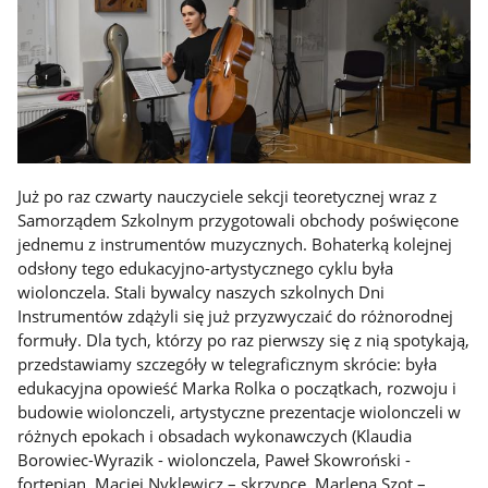
Już po raz czwarty nauczyciele sekcji teoretycznej wraz z
Samorządem Szkolnym przygotowali obchody poświęcone
jednemu z instrumentów muzycznych. Bohaterką kolejnej
odsłony tego edukacyjno-artystycznego cyklu była
wiolonczela. Stali bywalcy naszych szkolnych Dni
Instrumentów zdążyli się już przyzwyczaić do różnorodnej
formuły. Dla tych, którzy po raz pierwszy się z nią spotykają,
przedstawiamy szczegóły w telegraficznym skrócie: była
edukacyjna opowieść Marka Rolka o początkach, rozwoju i
budowie wiolonczeli, artystyczne prezentacje wiolonczeli w
różnych epokach i obsadach wykonawczych (Klaudia
Borowiec-Wyrazik - wiolonczela, Paweł Skowroński -
fortepian, Maciej Nyklewicz – skrzypce, Marlena Szot –