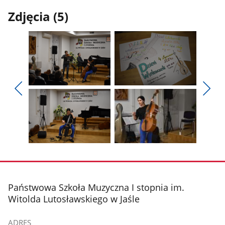
Zdjęcia (5)
Pokaż
Pokaż
zdjęcie
zdjęcie
Pokaż
Poka
1
2
poprzednie
nest
z
z
zdjęcia
zdjęc
galerii.
galerii.
Pokaż
Pokaż
zdjęcie
zdjęcie
3
4
z
z
stopka
Państwowa Szkoła Muzyczna I stopnia im.
galerii.
galerii.
Witolda Lutosławskiego w Jaśle
ADRES