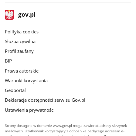
stopka
Strona
gov.pl
gov.pl
główna
gov.pl
Polityka cookies
Służba cywilna
Profil zaufany
BIP
Prawa autorskie
Warunki korzystania
Geoportal
Deklaracja dostępności serwisu Gov.pl
Ustawienia prywatności
Strony dostępne w domenie www.gov.pl mogą zawierać adresy skrzynek
mailowych. Użytkownik korzystający z odnośnika będącego adresem e-