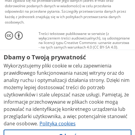
mail zgadza się na przetwarzanie jego danych (adres e-mail oraz
dobrowolnie podanych danych w wiadomości) w celu przesłania
odpowiedzi na przesłane pytania. Szczegóły przetwarzania danych przez
każdą z jednostek znajdują się w ich politykach przetwarzania danych
osobowych.
Treści tekstowe publikowane w serwisie (z
wyłączeniem treści audiowizualnych), są udostępniane
na licencji typu Creative Commons: uznanie autorstwa
- na tych samych warunkach 4.0 (CC BY-SA 4.0).
Materiały audiowizualne, w tym zdjęcia, materiały
Dbamy o Twoją prywatność
audio i wideo, są udostępniane na licencji typu
Creative Commons: uznanie autorstwa użycie
Wykorzystujemy pliki cookie w celu zapewnienia
niekomercyjne - bez utworów zależnych 4.0 (CC BY-
NC-ND 4.0), o ile nie jest to stwierdzone inaczej.
prawidłowego funkcjonowania naszej witryny oraz do
analizy ruchu i optymalizacji działania strony. Dzięki nim
możemy lepiej dostosować treści do potrzeb
użytkowników i stale ulepszać nasze usługi. Pamiętaj, że
informacje przechowywane w plikach cookie mogą
pozwalać na identyfikację konkretnego urządzenia lub
przeglądarki użytkownika, a więc potencjalnie stanowić
dane osobowe.
Polityka cookies