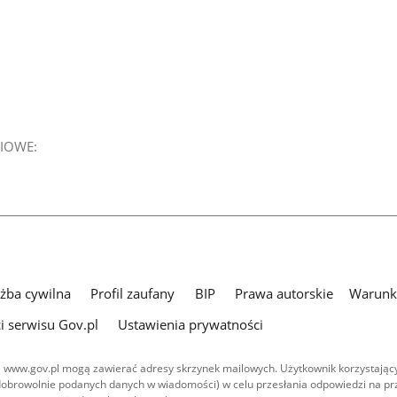
IOWE:
użba cywilna
Profil zaufany
BIP
Prawa autorskie
Warunki
i serwisu Gov.pl
Ustawienia prywatności
 www.gov.pl mogą zawierać adresy skrzynek mailowych. Użytkownik korzystający
dobrowolnie podanych danych w wiadomości) w celu przesłania odpowiedzi na prz