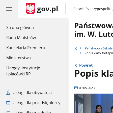
gov.pl
gov.pl
Serwis Rzeczypospolitej
Państwowa
gov.pl
Strona główna
im. W. Lut
Rada Ministrów
Kancelaria Premiera
Państwowa Szkoła M
Popis klasy fortepia
Ministerstwa
Powrót
Urzędy, instytucje
Popis kl
i placówki RP
09.05.2023
Usługi dla obywatela
Usługi dla przedsiębiorcy
Usługi dla urzędnika