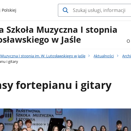
 Polskiej
 Szkoła Muzyczna I stopnia
osławskiego w Jaśle
O 
uzyczna I stopnia im. W. Lutosławskiego w Jaśle
Aktualności
Arch
nu i gitary
asy fortepianu i gitary