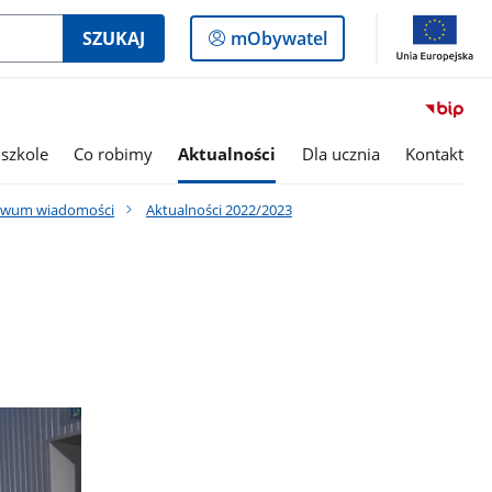
Logowanie
SZUKAJ
mObywatel
do
panelu
szkole
Co robimy
Aktualności
Dla ucznia
Kontakt
iwum wiadomości
Aktualności 2022/2023