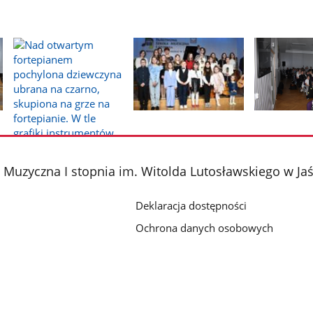
Pokaż
Pokaż
Pokaż
zdjęcie
zdjęcie
zdjęcie
2
3
4
z
z
z
Muzyczna I stopnia im. Witolda Lutosławskiego w Jaś
galerii.
galerii.
galerii.
Deklaracja dostępności
Ochrona danych osobowych