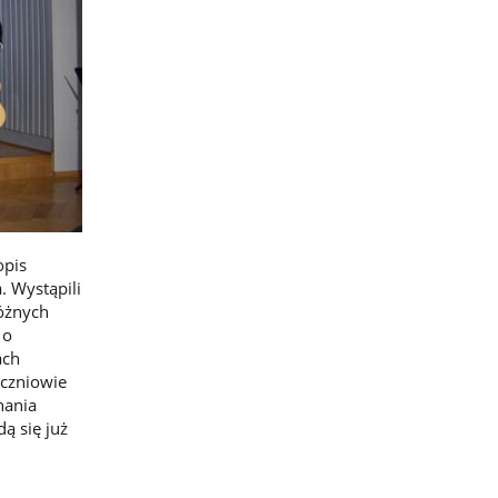
opis
. Wystąpili
różnych
 o
ach
Uczniowie
onania
ą się już