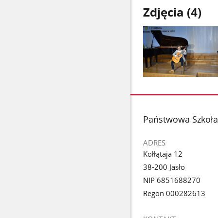
Zdjęcia (4)
Pokaż
zdjęcie
1
z
stopka
Państwowa Szkoła 
galerii.
ADRES
Kołłątaja 12
38-200 Jasło
NIP 6851688270
Regon 000282613