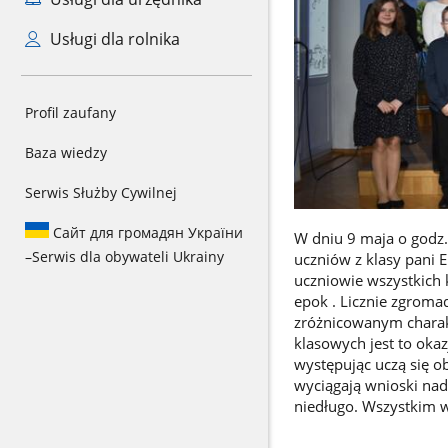
Usługi dla rolnika
Profil zaufany
Baza wiedzy
Serwis Służby Cywilnej
Сайт для громадян України
W dniu 9 maja o godz.
–
Serwis dla obywateli Ukrainy
uczniów z klasy pani 
uczniowie wszystkich k
epok . Licznie zgroma
zróżnicowanym charakt
klasowych jest to ok
występując uczą się o
wyciągają wnioski nad
niedługo. Wszystkim