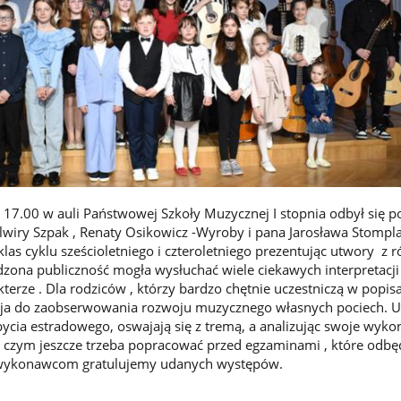
 17.00 w auli Państwowej Szkoły Muzycznej I stopnia odbył się p
Elwiry Szpak , Renaty Osikowicz -Wyroby i pana Jarosława Stompla
las cyklu sześcioletniego i czteroletniego prezentując utwory z 
dzona publiczność mogła wysłuchać wiele ciekawych interpretacji
erze . Dla rodziców , którzy bardzo chętnie uczestniczą w popis
azja do zaobserwowania rozwoju muzycznego własnych pociech. 
bycia estradowego, oswajają się z tremą, a analizując swoje wyk
 czym jeszcze trzeba popracować przed egzaminami , które odbęd
 wykonawcom gratulujemy udanych występów.