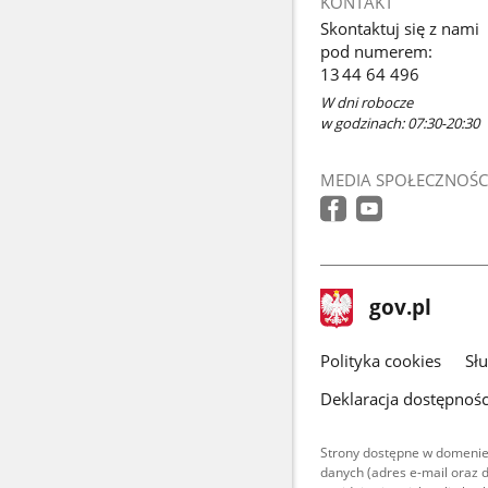
KONTAKT
Skontaktuj się z nami
pod numerem:
13 44 64 496
W dni robocze
w godzinach: 07:30-20:30
MEDIA SPOŁECZNOŚC
stopka
Strona
gov.pl
gov.pl
główna
gov.pl
Polityka cookies
Sł
Deklaracja dostępnośc
Strony dostępne w domenie
danych (adres e-mail oraz 