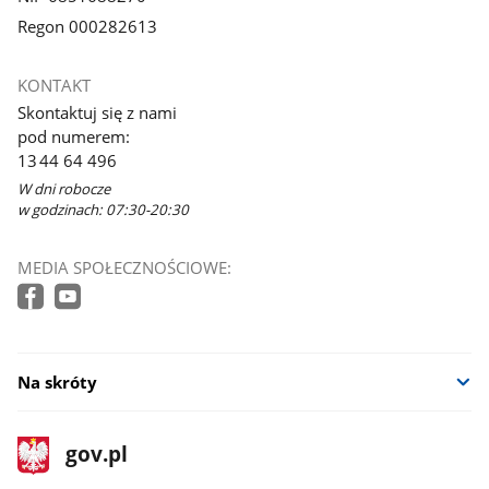
Regon 000282613
KONTAKT
Skontaktuj się z nami
pod numerem:
13 44 64 496
W dni robocze
w godzinach: 07:30-20:30
MEDIA SPOŁECZNOŚCIOWE:
Na skróty
stopka
Strona
gov.pl
gov.pl
główna