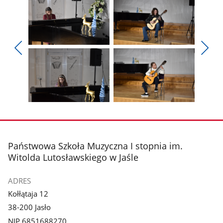
Pokaż
Pokaż
zdjęcie
zdjęcie
Pokaż
Poka
1
2
poprzednie
nest
z
z
zdjęcia
zdjęc
galerii.
galerii.
Pokaż
Pokaż
zdjęcie
zdjęcie
3
4
z
z
stopka
Państwowa Szkoła Muzyczna I stopnia im.
galerii.
galerii.
Witolda Lutosławskiego w Jaśle
ADRES
Kołłątaja 12
38-200 Jasło
NIP 6851688270