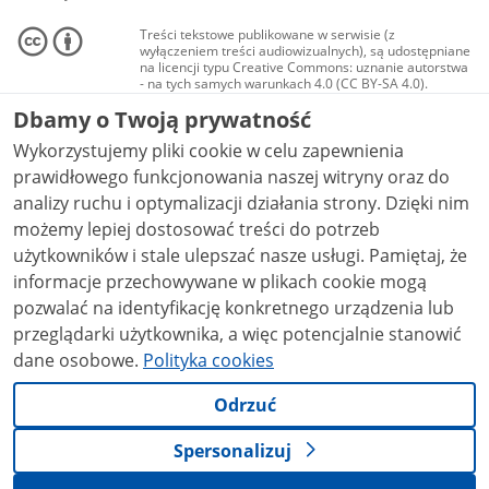
Treści tekstowe publikowane w serwisie (z
wyłączeniem treści audiowizualnych), są udostępniane
na licencji typu Creative Commons: uznanie autorstwa
- na tych samych warunkach 4.0 (CC BY-SA 4.0).
Materiały audiowizualne, w tym zdjęcia, materiały
Dbamy o Twoją prywatność
audio i wideo, są udostępniane na licencji typu
Creative Commons: uznanie autorstwa użycie
Wykorzystujemy pliki cookie w celu zapewnienia
niekomercyjne - bez utworów zależnych 4.0 (CC BY-
NC-ND 4.0), o ile nie jest to stwierdzone inaczej.
prawidłowego funkcjonowania naszej witryny oraz do
analizy ruchu i optymalizacji działania strony. Dzięki nim
możemy lepiej dostosować treści do potrzeb
użytkowników i stale ulepszać nasze usługi. Pamiętaj, że
informacje przechowywane w plikach cookie mogą
pozwalać na identyfikację konkretnego urządzenia lub
przeglądarki użytkownika, a więc potencjalnie stanowić
dane osobowe.
Polityka cookies
Odrzuć
Spersonalizuj