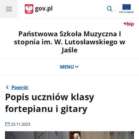
gov.pl
przejdź
do
wyszukiwar
Państwowa Szkoła Muzyczna I
stopnia im. W. Lutosławskiego w
Jaśle
MENU
Powrót
Popis uczniów klasy
fortepianu i gitary
23.11.2023