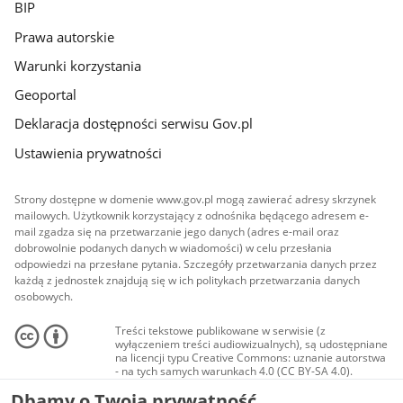
BIP
Prawa autorskie
Warunki korzystania
Geoportal
Deklaracja dostępności serwisu Gov.pl
Ustawienia prywatności
Strony dostępne w domenie www.gov.pl mogą zawierać adresy skrzynek
mailowych. Użytkownik korzystający z odnośnika będącego adresem e-
mail zgadza się na przetwarzanie jego danych (adres e-mail oraz
dobrowolnie podanych danych w wiadomości) w celu przesłania
odpowiedzi na przesłane pytania. Szczegóły przetwarzania danych przez
każdą z jednostek znajdują się w ich politykach przetwarzania danych
osobowych.
Treści tekstowe publikowane w serwisie (z
wyłączeniem treści audiowizualnych), są udostępniane
na licencji typu Creative Commons: uznanie autorstwa
- na tych samych warunkach 4.0 (CC BY-SA 4.0).
Materiały audiowizualne, w tym zdjęcia, materiały
Dbamy o Twoją prywatność
audio i wideo, są udostępniane na licencji typu