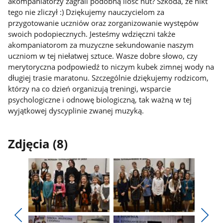
akompaniatorzy zagrali podobną ilość nut? Szkoda, że nikt
tego nie zliczył :) Dziękujemy nauczycielom za
przygotowanie uczniów oraz zorganizowanie występów
swoich podopiecznych. Jesteśmy wdzięczni także
akompaniatorom za muzyczne sekundowanie naszym
uczniom w tej niełatwej sztuce. Wasze dobre słowo, czy
merytoryczna podpowiedź to niczym kubek zimnej wody na
długiej trasie maratonu. Szczególnie dziękujemy rodzicom,
którzy na co dzień organizują treningi, wsparcie
psychologiczne i odnowę biologiczną, tak ważną w tej
wyjątkowej dyscyplinie zwanej muzyką.
Zdjęcia (8)
Pokaż
Pokaż