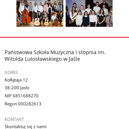
zdjęcie
zdjęcie
Pokaż
Poka
1
2
poprzednie
nest
z
z
zdjęcia
zdjęc
galerii.
galerii.
Pokaż
Pokaż
zdjęcie
zdjęcie
3
4
z
z
stopka
Państwowa Szkoła Muzyczna I stopnia im.
galerii.
galerii.
Witolda Lutosławskiego w Jaśle
ADRES
Kołłątaja 12
38-200 Jasło
NIP 6851688270
Regon 000282613
KONTAKT
Skontaktuj się z nami