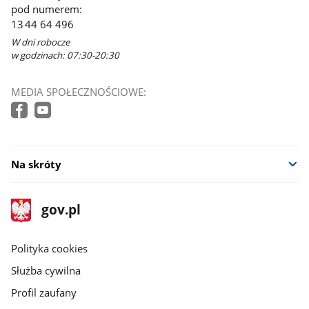
pod numerem:
13 44 64 496
W dni robocze
w godzinach: 07:30-20:30
MEDIA SPOŁECZNOŚCIOWE:
Na skróty
stopka
Strona
gov.pl
gov.pl
główna
gov.pl
Polityka cookies
Służba cywilna
Profil zaufany