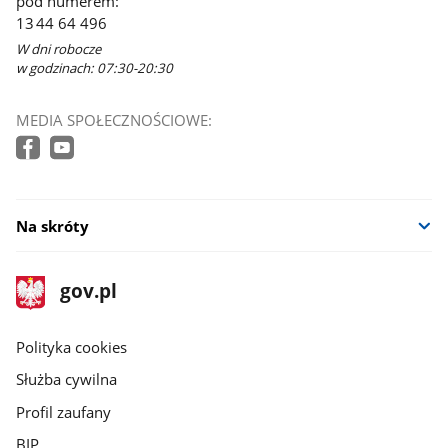
pod numerem:
13 44 64 496
W dni robocze
w godzinach: 07:30-20:30
MEDIA SPOŁECZNOŚCIOWE:
Na skróty
stopka
Strona
gov.pl
gov.pl
główna
gov.pl
Polityka cookies
Służba cywilna
Profil zaufany
BIP