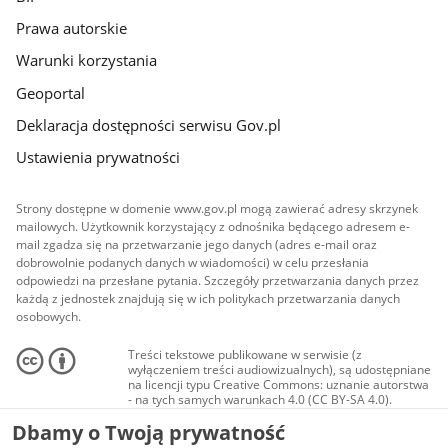
Prawa autorskie
Warunki korzystania
Geoportal
Deklaracja dostępności serwisu Gov.pl
Ustawienia prywatności
Strony dostępne w domenie www.gov.pl mogą zawierać adresy skrzynek
mailowych. Użytkownik korzystający z odnośnika będącego adresem e-
mail zgadza się na przetwarzanie jego danych (adres e-mail oraz
dobrowolnie podanych danych w wiadomości) w celu przesłania
odpowiedzi na przesłane pytania. Szczegóły przetwarzania danych przez
każdą z jednostek znajdują się w ich politykach przetwarzania danych
osobowych.
Treści tekstowe publikowane w serwisie (z
wyłączeniem treści audiowizualnych), są udostępniane
na licencji typu Creative Commons: uznanie autorstwa
- na tych samych warunkach 4.0 (CC BY-SA 4.0).
Materiały audiowizualne, w tym zdjęcia, materiały
Dbamy o Twoją prywatność
audio i wideo, są udostępniane na licencji typu
Creative Commons: uznanie autorstwa użycie