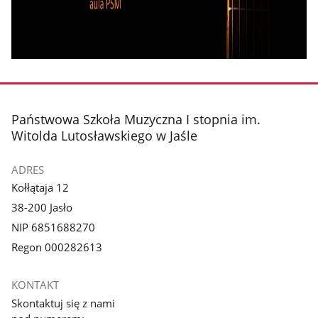
stopka
Państwowa Szkoła Muzyczna I stopnia im.
Witolda Lutosławskiego w Jaśle
ADRES
Kołłątaja 12
38-200 Jasło
NIP 6851688270
Regon 000282613
KONTAKT
Skontaktuj się z nami