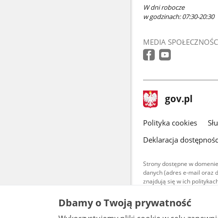
W dni robocze
w godzinach: 07:30-20:30
MEDIA SPOŁECZNOŚC
stopka
Strona
gov.pl
gov.pl
główna
gov.pl
Polityka cookies
Sł
Deklaracja dostępnośc
Strony dostępne w domenie
danych (adres e-mail oraz 
znajdują się w ich polityk
Treści teksto
Dbamy o Twoją prywatność
udostępniane
warunkach 4.0