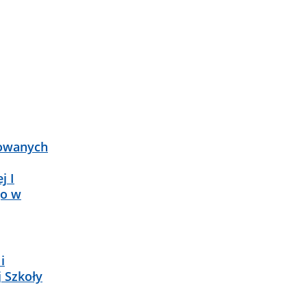
kowanych
j I
go w
i
 Szkoły