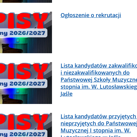
Ogłoszenie o rekrutacji
Lista kandydatów zakwalifi
i niezakwalifikowanych do
Państwowej Szkoły Muzyczne
stopnia im. W. Lutosławskie
Jaśle
Lista kandydatów przyjętych 
nieprzyjętych do Państwowej
Muzycznej I stopnia im. W.