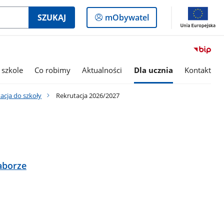
Logowanie
SZUKAJ
mObywatel
do
panelu
 szkole
Co robimy
Aktualności
Dla ucznia
Kontakt
acja do szkoły
Rekrutacja 2026/2027
aborze