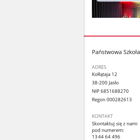
stopka
Państwowa Szkoła 
ADRES
Kołłątaja 12
38-200 Jasło
NIP 6851688270
Regon 000282613
KONTAKT
Skontaktuj się z nami
pod numerem:
13 44 64 496