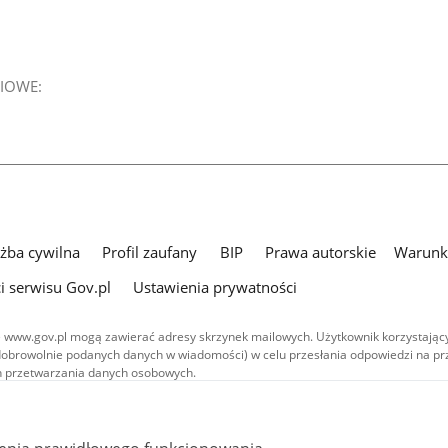
IOWE:
użba cywilna
Profil zaufany
BIP
Prawa autorskie
Warunki
i serwisu Gov.pl
Ustawienia prywatności
 www.gov.pl mogą zawierać adresy skrzynek mailowych. Użytkownik korzystający
dobrowolnie podanych danych w wiadomości) w celu przesłania odpowiedzi na prz
ach przetwarzania danych osobowych.
we publikowane w serwisie (z wyłączeniem treści audiowizualnych), są
 na licencji typu Creative Commons: uznanie autorstwa - na tych samych
 (CC BY-SA 4.0). Materiały audiowizualne, w tym zdjęcia, materiały audio i wideo