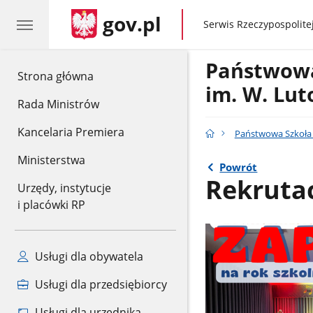
gov.pl
gov.pl
Serwis Rzeczypospolitej
Państwowa
gov.pl
Strona główna
im. W. Lut
Rada Ministrów
Kancelaria Premiera
Państwowa Szkoła M
Ministerstwa
Powrót
Rekruta
Urzędy, instytucje
i placówki RP
Usługi dla obywatela
Usługi dla przedsiębiorcy
Usługi dla urzędnika