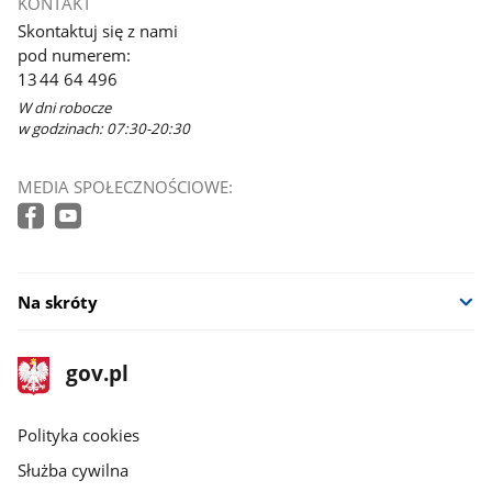
KONTAKT
Skontaktuj się z nami
pod numerem:
13 44 64 496
W dni robocze
w godzinach: 07:30-20:30
MEDIA SPOŁECZNOŚCIOWE:
Na skróty
stopka
Strona
gov.pl
gov.pl
główna
gov.pl
Polityka cookies
Służba cywilna