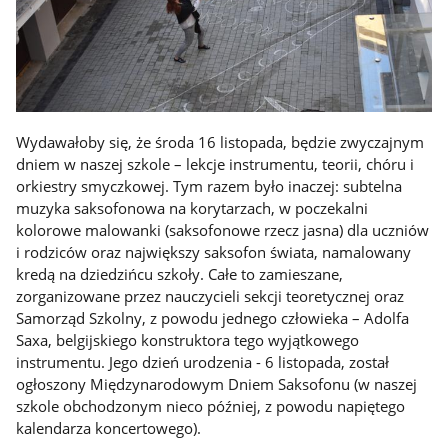
Wydawałoby się, że środa 16 listopada, będzie zwyczajnym
dniem w naszej szkole – lekcje instrumentu, teorii, chóru i
orkiestry smyczkowej. Tym razem było inaczej: subtelna
muzyka saksofonowa na korytarzach, w poczekalni
kolorowe malowanki (saksofonowe rzecz jasna) dla uczniów
i rodziców oraz największy saksofon świata, namalowany
kredą na dziedzińcu szkoły. Całe to zamieszane,
zorganizowane przez nauczycieli sekcji teoretycznej oraz
Samorząd Szkolny, z powodu jednego człowieka – Adolfa
Saxa, belgijskiego konstruktora tego wyjątkowego
instrumentu. Jego dzień urodzenia - 6 listopada, został
ogłoszony Międzynarodowym Dniem Saksofonu (w naszej
szkole obchodzonym nieco później, z powodu napiętego
kalendarza koncertowego).