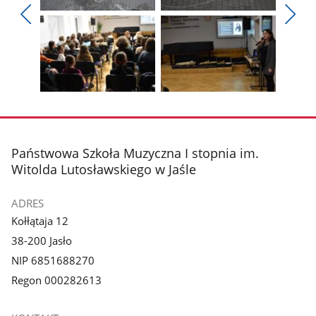
Pokaż
Pokaż
zdjęcie
zdjęcie
Pokaż
Poka
1
2
poprzednie
nest
z
z
zdjęcia
zdjęc
galerii.
galerii.
Pokaż
Pokaż
zdjęcie
zdjęcie
3
4
z
z
stopka
Państwowa Szkoła Muzyczna I stopnia im.
galerii.
galerii.
Witolda Lutosławskiego w Jaśle
ADRES
Kołłątaja 12
38-200 Jasło
NIP 6851688270
Regon 000282613