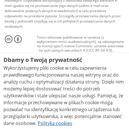
mailowych. Użytkownik korzystający z odnośnika będącego adresem e-
mail zgadza się na przetwarzanie jego danych (adres e-mail oraz
dobrowolnie podanych danych w wiadomości) w celu przesłania
odpowiedzi na przesłane pytania. Szczegóły przetwarzania danych przez
każdą z jednostek znajdują się w ich politykach przetwarzania danych
osobowych.
Treści tekstowe publikowane w serwisie (z
wyłączeniem treści audiowizualnych), są udostępniane
na licencji typu Creative Commons: uznanie autorstwa
- na tych samych warunkach 4.0 (CC BY-SA 4.0).
Materiały audiowizualne, w tym zdjęcia, materiały
Dbamy o Twoją prywatność
audio i wideo, są udostępniane na licencji typu
Creative Commons: uznanie autorstwa użycie
Wykorzystujemy pliki cookie w celu zapewnienia
niekomercyjne - bez utworów zależnych 4.0 (CC BY-
NC-ND 4.0), o ile nie jest to stwierdzone inaczej.
prawidłowego funkcjonowania naszej witryny oraz do
analizy ruchu i optymalizacji działania strony. Dzięki nim
możemy lepiej dostosować treści do potrzeb
użytkowników i stale ulepszać nasze usługi. Pamiętaj, że
informacje przechowywane w plikach cookie mogą
pozwalać na identyfikację konkretnego urządzenia lub
przeglądarki użytkownika, a więc potencjalnie stanowić
dane osobowe.
Polityka cookies