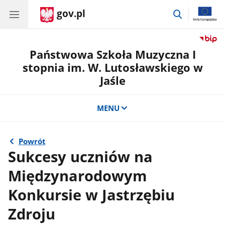
gov.pl
przejdź
do
wyszukiwar
Państwowa Szkoła Muzyczna I
stopnia im. W. Lutosławskiego w
Jaśle
MENU
Powrót
Sukcesy uczniów na
Międzynarodowym
Konkursie w Jastrzębiu
Zdroju