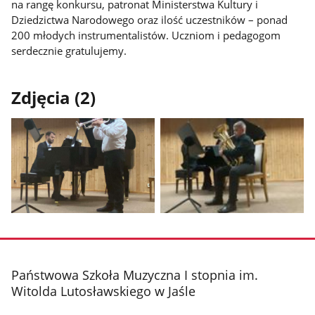
na rangę konkursu, patronat Ministerstwa Kultury i
Dziedzictwa Narodowego oraz ilość uczestników – ponad
200 młodych instrumentalistów. Uczniom i pedagogom
serdecznie gratulujemy.
Zdjęcia (2)
Pokaż
Pokaż
zdjęcie
zdjęcie
1
2
z
z
stopka
Państwowa Szkoła Muzyczna I stopnia im.
galerii.
galerii.
Witolda Lutosławskiego w Jaśle