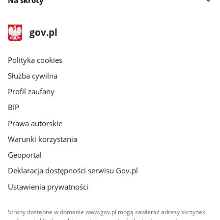
Na skróty
stopka
Strona
gov.pl
gov.pl
główna
gov.pl
Polityka cookies
Służba cywilna
Profil zaufany
BIP
Prawa autorskie
Warunki korzystania
Geoportal
Deklaracja dostępności serwisu Gov.pl
Ustawienia prywatności
Strony dostępne w domenie www.gov.pl mogą zawierać adresy skrzynek