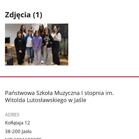
Zdjęcia (1)
Pokaż
zdjęcie
1
z
stopka
Państwowa Szkoła Muzyczna I stopnia im.
galerii.
Witolda Lutosławskiego w Jaśle
ADRES
Kołłątaja 12
38-200 Jasło