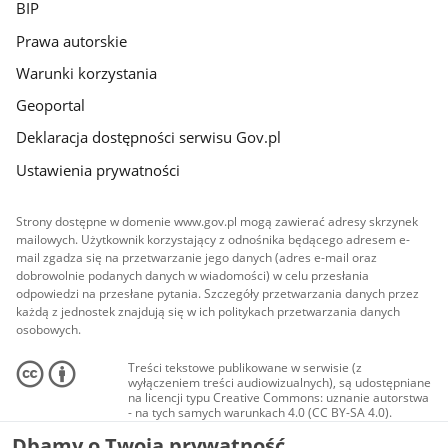
BIP
Prawa autorskie
Warunki korzystania
Geoportal
Deklaracja dostępności serwisu Gov.pl
Ustawienia prywatności
Strony dostępne w domenie www.gov.pl mogą zawierać adresy skrzynek
mailowych. Użytkownik korzystający z odnośnika będącego adresem e-
mail zgadza się na przetwarzanie jego danych (adres e-mail oraz
dobrowolnie podanych danych w wiadomości) w celu przesłania
odpowiedzi na przesłane pytania. Szczegóły przetwarzania danych przez
każdą z jednostek znajdują się w ich politykach przetwarzania danych
osobowych.
Treści tekstowe publikowane w serwisie (z
wyłączeniem treści audiowizualnych), są udostępniane
na licencji typu Creative Commons: uznanie autorstwa
- na tych samych warunkach 4.0 (CC BY-SA 4.0).
Materiały audiowizualne, w tym zdjęcia, materiały
Dbamy o Twoją prywatność
audio i wideo, są udostępniane na licencji typu