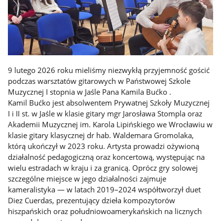
9 lutego 2026 roku mieliśmy niezwykłą przyjemność gościć
podczas warsztatów gitarowych w Państwowej Szkole
Muzycznej I stopnia w Jaśle Pana Kamila Bućko .
Kamil Bućko jest absolwentem Prywatnej Szkoły Muzycznej
I i II st. w Jaśle w klasie gitary mgr Jarosława Stompla oraz
Akademii Muzycznej im. Karola Lipińskiego we Wrocławiu w
klasie gitary klasycznej dr hab. Waldemara Gromolaka,
którą ukończył w 2023 roku. Artysta prowadzi ożywioną
działalność pedagogiczną oraz koncertową, występując na
wielu estradach w kraju i za granicą. Oprócz gry solowej
szczególne miejsce w jego działalności zajmuje
kameralistyka — w latach 2019–2024 współtworzył duet
Diez Cuerdas, prezentujący dzieła kompozytorów
hiszpańskich oraz południowoamerykańskich na licznych