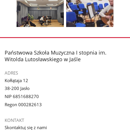
zdjęcie
zdjęcie
Pokaż
Poka
1
2
poprzednie
nest
z
z
zdjęcia
zdjęc
galerii.
galerii.
Pokaż
Pokaż
zdjęcie
zdjęcie
3
4
z
z
stopka
Państwowa Szkoła Muzyczna I stopnia im.
galerii.
galerii.
Witolda Lutosławskiego w Jaśle
ADRES
Kołłątaja 12
38-200 Jasło
NIP 6851688270
Regon 000282613
KONTAKT
Skontaktuj się z nami