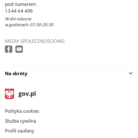
pod numerem:
13 44 64 496
W dni robocze
w godzinach: 07:30-20:30
MEDIA SPOŁECZNOŚCIOWE:
Na skróty
stopka
Strona
gov.pl
gov.pl
główna
gov.pl
Polityka cookies
Służba cywilna
Profil zaufany