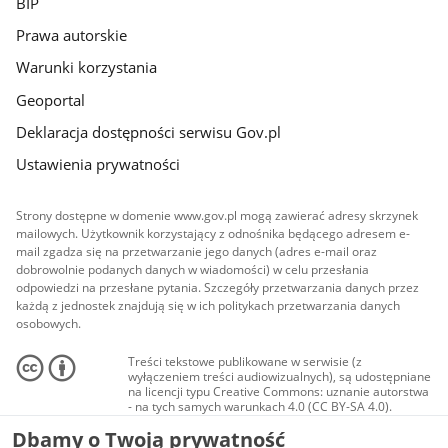
BIP
Prawa autorskie
Warunki korzystania
Geoportal
Deklaracja dostępności serwisu Gov.pl
Ustawienia prywatności
Strony dostępne w domenie www.gov.pl mogą zawierać adresy skrzynek
mailowych. Użytkownik korzystający z odnośnika będącego adresem e-
mail zgadza się na przetwarzanie jego danych (adres e-mail oraz
dobrowolnie podanych danych w wiadomości) w celu przesłania
odpowiedzi na przesłane pytania. Szczegóły przetwarzania danych przez
każdą z jednostek znajdują się w ich politykach przetwarzania danych
osobowych.
Treści tekstowe publikowane w serwisie (z
wyłączeniem treści audiowizualnych), są udostępniane
na licencji typu Creative Commons: uznanie autorstwa
- na tych samych warunkach 4.0 (CC BY-SA 4.0).
Materiały audiowizualne, w tym zdjęcia, materiały
Dbamy o Twoją prywatność
audio i wideo, są udostępniane na licencji typu