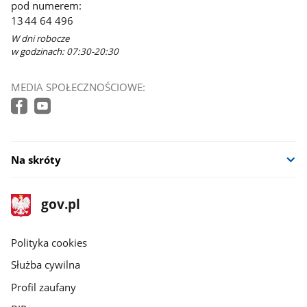
pod numerem:
13 44 64 496
W dni robocze
w godzinach: 07:30-20:30
MEDIA SPOŁECZNOŚCIOWE:
Na skróty
stopka
Strona
gov.pl
gov.pl
główna
gov.pl
Polityka cookies
Służba cywilna
Profil zaufany