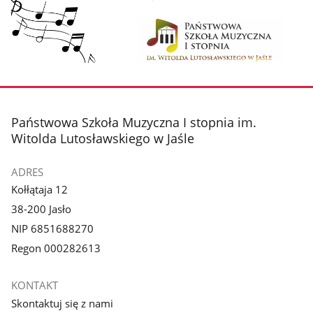
stopka
Państwowa Szkoła Muzyczna I stopnia im.
Witolda Lutosławskiego w Jaśle
ADRES
Kołłątaja 12
38-200 Jasło
NIP 6851688270
Regon 000282613
KONTAKT
Skontaktuj się z nami