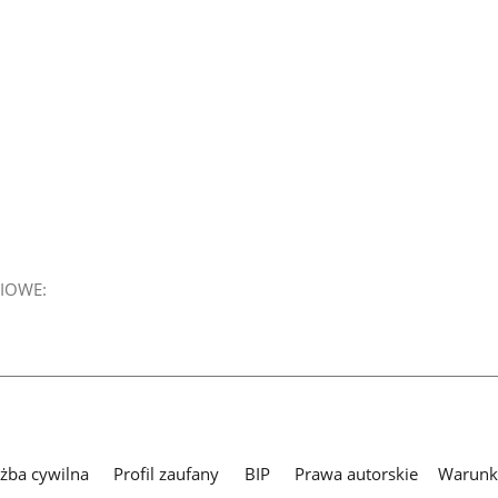
IOWE:
użba cywilna
Profil zaufany
BIP
Prawa autorskie
Warunki