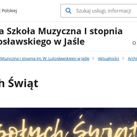
 Polskiej
 Szkoła Muzyczna I stopnia
osławskiego w Jaśle
O 
uzyczna I stopnia im. W. Lutosławskiego w Jaśle
Aktualności
Arch
h Świąt