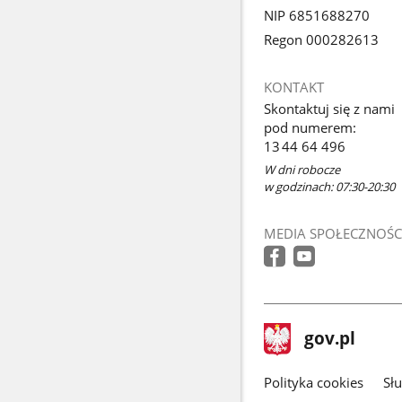
NIP 6851688270
Regon 000282613
KONTAKT
Skontaktuj się z nami
pod numerem:
13 44 64 496
W dni robocze
w godzinach: 07:30-20:30
MEDIA SPOŁECZNOŚC
stopka
Strona
gov.pl
gov.pl
główna
gov.pl
Polityka cookies
Sł