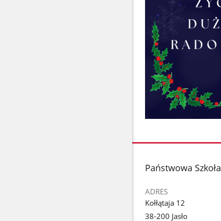
stopka
Państwowa Szkoła 
ADRES
Kołłątaja 12
38-200 Jasło