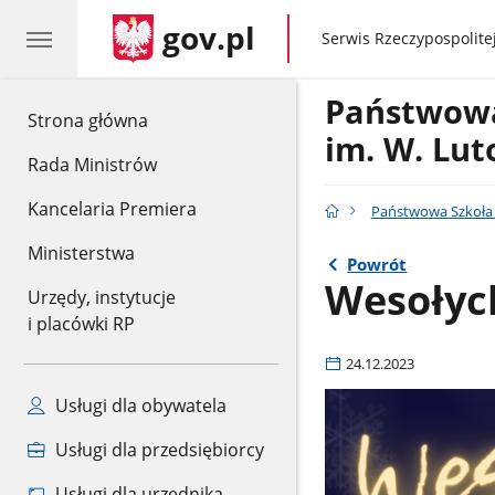
gov.pl
gov.pl
Serwis Rzeczypospolitej
Państwowa
gov.pl
Strona główna
im. W. Lut
Rada Ministrów
Kancelaria Premiera
Państwowa Szkoła M
Ministerstwa
Powrót
Wesołyc
Urzędy, instytucje
i placówki RP
24.12.2023
Usługi dla obywatela
Usługi dla przedsiębiorcy
Usługi dla urzędnika