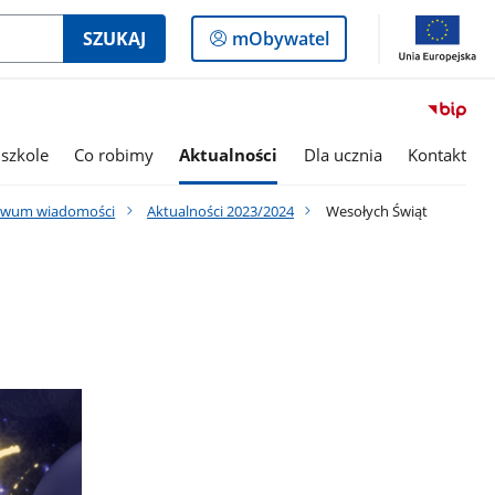
Logowanie
SZUKAJ
mObywatel
do
panelu
szkole
Co robimy
Aktualności
Dla ucznia
Kontakt
iwum wiadomości
Aktualności 2023/2024
Wesołych Świąt