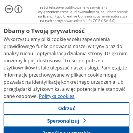
Treści tekstowe publikowane w serwisie (z
wyłączeniem treści audiowizualnych), są udostępniane
na licencji typu Creative Commons: uznanie autorstwa
- na tych samych warunkach 4.0 (CC BY-SA 4.0).
Materiały audiowizualne, w tym zdjęcia, materiały
Dbamy o Twoją prywatność
audio i wideo, są udostępniane na licencji typu
Creative Commons: uznanie autorstwa użycie
Wykorzystujemy pliki cookie w celu zapewnienia
niekomercyjne - bez utworów zależnych 4.0 (CC BY-
NC-ND 4.0), o ile nie jest to stwierdzone inaczej.
prawidłowego funkcjonowania naszej witryny oraz do
analizy ruchu i optymalizacji działania strony. Dzięki nim
możemy lepiej dostosować treści do potrzeb
użytkowników i stale ulepszać nasze usługi. Pamiętaj, że
informacje przechowywane w plikach cookie mogą
pozwalać na identyfikację konkretnego urządzenia lub
przeglądarki użytkownika, a więc potencjalnie stanowić
dane osobowe.
Polityka cookies
Odrzuć
Spersonalizuj