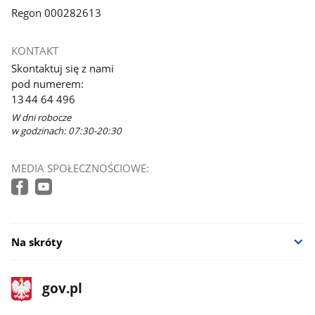
Regon 000282613
KONTAKT
Skontaktuj się z nami
pod numerem:
13 44 64 496
W dni robocze
w godzinach: 07:30-20:30
MEDIA SPOŁECZNOŚCIOWE:
Na skróty
stopka
Strona
gov.pl
gov.pl
główna