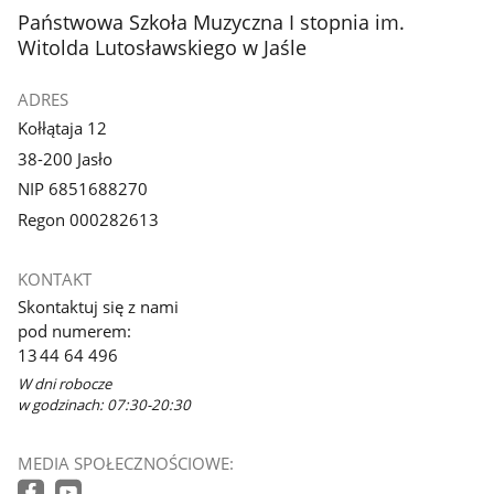
stopka
Państwowa Szkoła Muzyczna I stopnia im.
Witolda Lutosławskiego w Jaśle
ADRES
Kołłątaja 12
38-200 Jasło
NIP 6851688270
Regon 000282613
KONTAKT
Skontaktuj się z nami
pod numerem:
13 44 64 496
W dni robocze
w godzinach: 07:30-20:30
MEDIA SPOŁECZNOŚCIOWE: