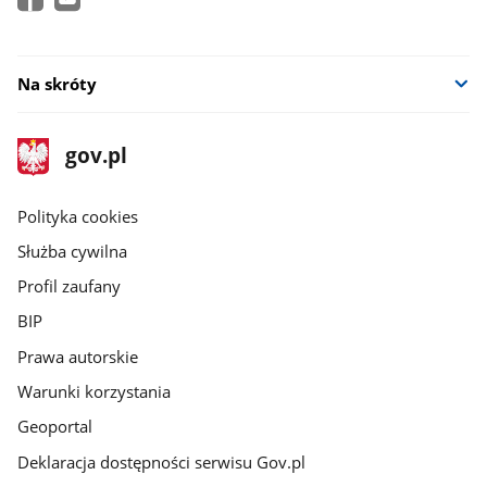
Na skróty
stopka
Strona
gov.pl
gov.pl
główna
gov.pl
Polityka cookies
Służba cywilna
Profil zaufany
BIP
Prawa autorskie
Warunki korzystania
Geoportal
Deklaracja dostępności serwisu Gov.pl