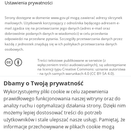
Ustawienia prywatności
Strony dostępne w domenie www.gov.pl mogą zawierać adresy skrzynek
mailowych. Użytkownik korzystający z odnośnika będącego adresem e-
mail zgadza się na przetwarzanie jego danych (adres e-mail oraz
dobrowolnie podanych danych w wiadomości) w celu przesłania
odpowiedzi na przesłane pytania. Szczegóły przetwarzania danych przez
każdą z jednostek znajdują się w ich politykach przetwarzania danych
osobowych.
Treści tekstowe publikowane w serwisie (z
wyłączeniem treści audiowizualnych), są udostępniane
na licencji typu Creative Commons: uznanie autorstwa
- na tych samych warunkach 4.0 (CC BY-SA 4.0).
Materiały audiowizualne, w tym zdjęcia, materiały
Dbamy o Twoją prywatność
audio i wideo, są udostępniane na licencji typu
Creative Commons: uznanie autorstwa użycie
Wykorzystujemy pliki cookie w celu zapewnienia
niekomercyjne - bez utworów zależnych 4.0 (CC BY-
NC-ND 4.0), o ile nie jest to stwierdzone inaczej.
prawidłowego funkcjonowania naszej witryny oraz do
analizy ruchu i optymalizacji działania strony. Dzięki nim
możemy lepiej dostosować treści do potrzeb
użytkowników i stale ulepszać nasze usługi. Pamiętaj, że
informacje przechowywane w plikach cookie mogą