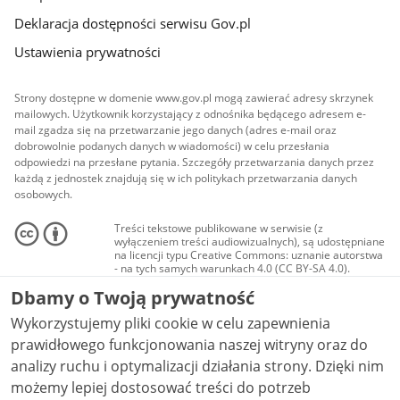
Deklaracja dostępności serwisu Gov.pl
Ustawienia prywatności
Strony dostępne w domenie www.gov.pl mogą zawierać adresy skrzynek
mailowych. Użytkownik korzystający z odnośnika będącego adresem e-
mail zgadza się na przetwarzanie jego danych (adres e-mail oraz
dobrowolnie podanych danych w wiadomości) w celu przesłania
odpowiedzi na przesłane pytania. Szczegóły przetwarzania danych przez
każdą z jednostek znajdują się w ich politykach przetwarzania danych
osobowych.
Treści tekstowe publikowane w serwisie (z
wyłączeniem treści audiowizualnych), są udostępniane
na licencji typu Creative Commons: uznanie autorstwa
- na tych samych warunkach 4.0 (CC BY-SA 4.0).
Materiały audiowizualne, w tym zdjęcia, materiały
Dbamy o Twoją prywatność
audio i wideo, są udostępniane na licencji typu
Creative Commons: uznanie autorstwa użycie
Wykorzystujemy pliki cookie w celu zapewnienia
niekomercyjne - bez utworów zależnych 4.0 (CC BY-
NC-ND 4.0), o ile nie jest to stwierdzone inaczej.
prawidłowego funkcjonowania naszej witryny oraz do
analizy ruchu i optymalizacji działania strony. Dzięki nim
możemy lepiej dostosować treści do potrzeb