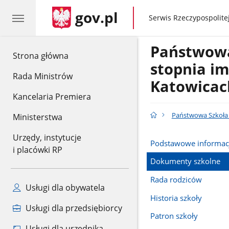
gov.pl
gov.pl
Serwis Rzeczypospolitej
Państwowa 
gov.pl
Strona główna
stopnia im
Rada Ministrów
Katowicac
Kancelaria Premiera
Państwowa Szkoła M
Ministerstwa
Urzędy, instytucje
Podstawowe informac
i placówki RP
Dokumenty szkolne
Rada rodziców
Usługi dla obywatela
Historia szkoły
Usługi dla przedsiębiorcy
Patron szkoły
Usługi dla urzędnika