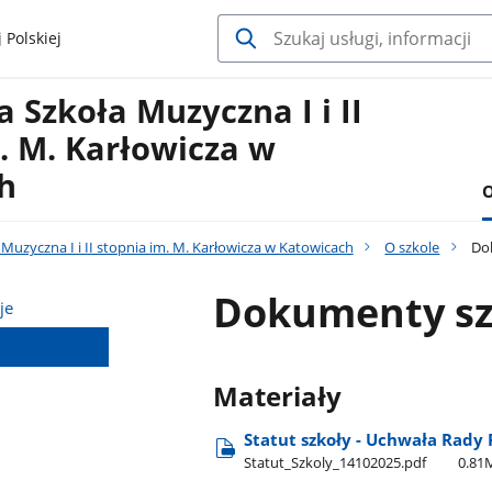
 Polskiej
Szkoła Muzyczna I i II
. M. Karłowicza w
h
O
uzyczna I i II stopnia im. M. Karłowicza w Katowicach
O szkole
Dok
Dokumenty sz
je
Materiały
Statut szkoły - Uchwała Rady 
Statut​_Szkoly​_14102025.pdf
0.81