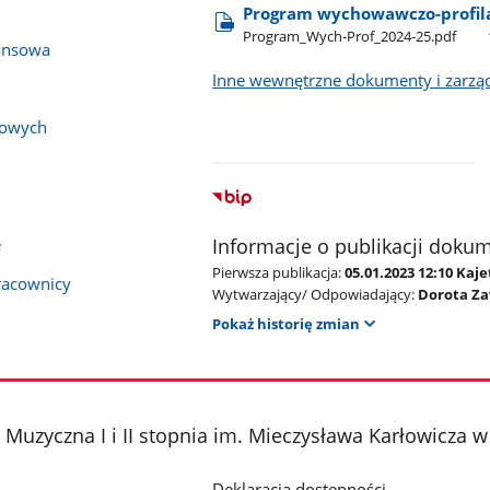
Program wychowawczo-profila
Program​_Wych-Prof​_2024-25.pdf
ansowa
Inne wewnętrzne dokumenty i zarzą
bowych
e
Informacje o publikacji doku
Pierwsza publikacja:
05.01.2023 12:10 Kaj
pracownicy
Wytwarzający/ Odpowiadający:
Dorota Z
Pokaż historię zmian
Muzyczna I i II stopnia im. Mieczysława Karłowicza 
Deklaracja dostępności