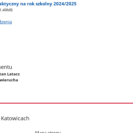
ktyczny na rok szkolny 2024/2025
1.49MB
dzenia
mentu
etan Latacz
awierucha
w Katowicach
Mapa strony