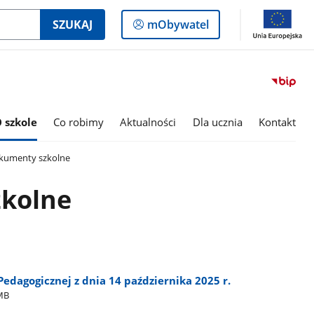
Logowanie
SZUKAJ
mObywatel
do
panelu
 szkole
Co robimy
Aktualności
Dla ucznia
Kontakt
umenty szkolne
kolne
Pedagogicznej z dnia 14 października 2025 r.
MB