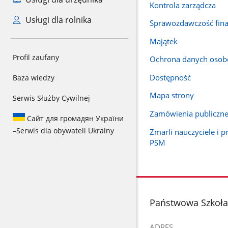
Kontrola zarządcza
Usługi dla rolnika
Sprawozdawczość fin
Majątek
Profil zaufany
Ochrona danych oso
Dostępność
Baza wiedzy
Mapa strony
Serwis Służby Cywilnej
Zamówienia publiczn
Сайт для громадян України
–
Serwis dla obywateli Ukrainy
Zmarli nauczyciele i 
PSM
stopka
Państwowa Szkoła 
ADRES