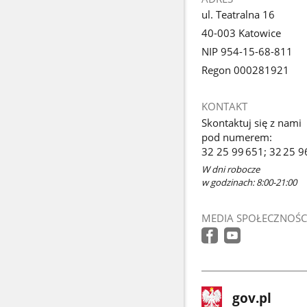
ul. Teatralna 16
40-003 Katowice
NIP 954-15-68-811
Regon 000281921
KONTAKT
Skontaktuj się z nami
pod numerem:
32 25 99 651; 32 25 9
W dni robocze
w godzinach: 8:00-21:00
MEDIA SPOŁECZNOŚC
stopka
Strona
gov.pl
gov.pl