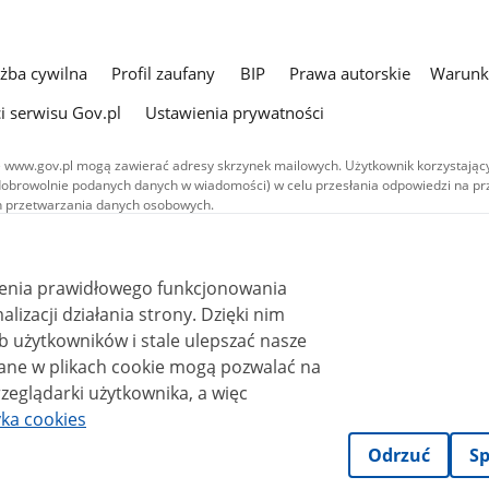
użba cywilna
Profil zaufany
BIP
Prawa autorskie
Warunki
i serwisu Gov.pl
Ustawienia prywatności
 www.gov.pl mogą zawierać adresy skrzynek mailowych. Użytkownik korzystający
dobrowolnie podanych danych w wiadomości) w celu przesłania odpowiedzi na prz
ach przetwarzania danych osobowych.
we publikowane w serwisie (z wyłączeniem treści audiowizualnych), są
 na licencji typu Creative Commons: uznanie autorstwa - na tych samych
 (CC BY-SA 4.0). Materiały audiowizualne, w tym zdjęcia, materiały audio i wideo
ienia prawidłowego funkcjonowania
ane na licencji typu Creative Commons: uznanie autorstwa użycie niekomercyjne 
ależnych 4.0 (CC BY-NC-ND 4.0), o ile nie jest to stwierdzone inaczej.
i działania strony. Dzięki nim
 użytkowników i stale ulepszać nasze
zeglądarki użytkownika, a więc
yka cookies
Odrzuć
Sp