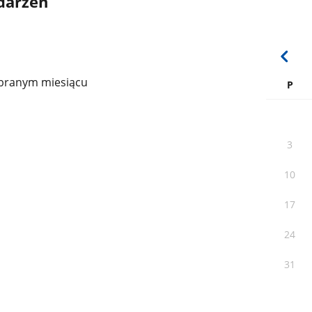
darzeń
branym miesiącu
P
3
10
17
24
31