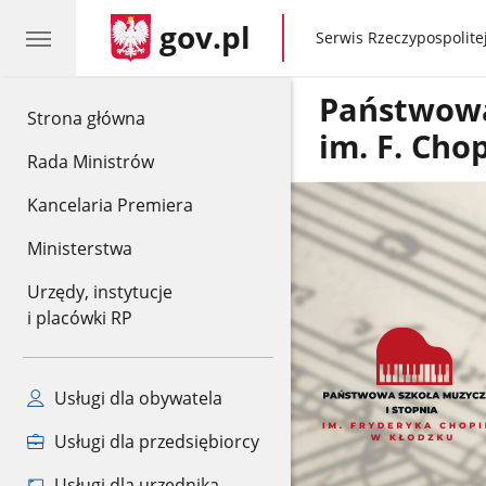
gov.pl
gov.pl
Serwis Rzeczypospolitej
Państwowa
gov.pl
Strona główna
im. F. Cho
Rada Ministrów
Kancelaria Premiera
Ministerstwa
Urzędy, instytucje
i placówki RP
Usługi dla obywatela
Usługi dla przedsiębiorcy
Usługi dla urzędnika