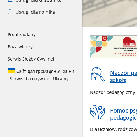
Usługi dla rolnika
CSS
Profil zaufany
Baner
do
reklamowy
sekcji
Baza wiedzy
Banner
Serwis Służby Cywilnej
Baner
Baner
Baner
Na
Сайт для громадян України
Nadzór pe
reklamowy
reklamowy
reklamowy
skróty
–
Serwis dla obywateli Ukrainy
szkołą
1
3
4
Nadzór pedagogiczny 
Pomoc psy
pedagogic
Dla uczniów, rodziców,