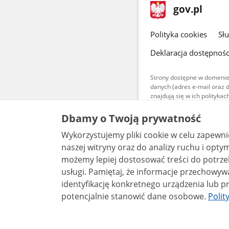
stopka
Strona
gov.pl
gov.pl
główna
gov.pl
Polityka cookies
Sł
Deklaracja dostępnośc
Strony dostępne w domenie
danych (adres e-mail oraz 
znajdują się w ich polityk
Treści teksto
Dbamy o Twoją prywatność
udostępniane
warunkach 4.0
Wykorzystujemy pliki cookie w celu zapewn
są udostępni
bez utworów z
naszej witryny oraz do analizy ruchu i optymalizacj
możemy lepiej dostosować treści do potrzeb
usługi. Pamiętaj, że informacje przechowywane w plikach cookie mogą pozwalać na
identyfikację konkretnego urządzenia lub pr
potencjalnie stanowić dane osobowe.
Polit