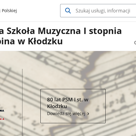
 Polskiej
 Szkoła Muzyczna I stopnia
pina w Kłodzku
80 lat PSM I st. w
Kłodzku
Dowiedz się więcej