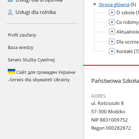
licz
Strona główna
(5)
pod
Usługi dla rolnika
l
O szkole
(
p
Co robimy
Aktualnośc
Profil zaufany
Dla ucznia
Baza wiedzy
li
Kontakt
(7
po
Serwis Służby Cywilnej
Сайт для громадян України
–
Serwis dla obywateli Ukrainy
stopka
Państwowa Szkoła 
ADRES
ul. Kościuszki 8
57-300 Kłodzko
NIP 8831009752
Regon 000282872