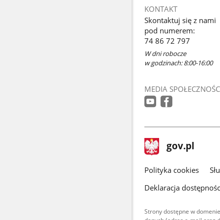
KONTAKT
Skontaktuj się z nami
pod numerem:
74 86 72 797
W dni robocze
w godzinach: 8:00-16:00
MEDIA SPOŁECZNOŚC
stopka
Strona
gov.pl
gov.pl
główna
gov.pl
Polityka cookies
Sł
Deklaracja dostępnośc
Strony dostępne w domenie