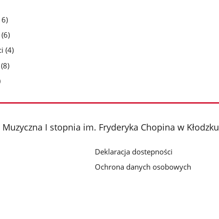
ba
stron
iczba
16)
odstron
liczba
(6)
podstron
liczba
i
(4)
podstron
liczba
(8)
podstron
czba
)
dstron
Muzyczna I stopnia im. Fryderyka Chopina w Kłodzku
Deklaracja dostepności
Ochrona danych osobowych