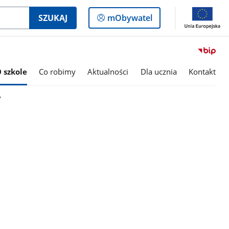
Logowanie
SZUKAJ
mObywatel
do
panelu
 szkole
Co robimy
Aktualności
Dla ucznia
Kontakt
y