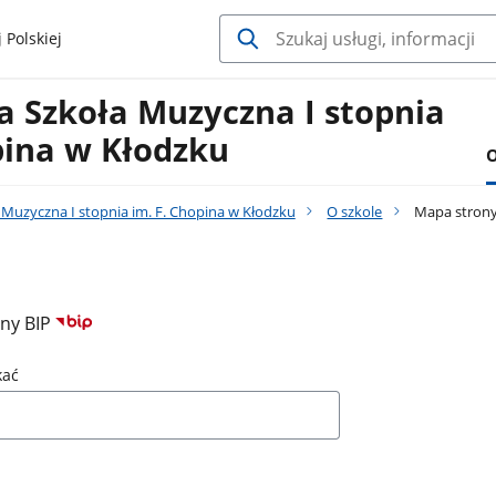
 Polskiej
 Szkoła Muzyczna I stopnia
pina w Kłodzku
O
Muzyczna I stopnia im. F. Chopina w Kłodzku
O szkole
Mapa stron
ony BIP
kać