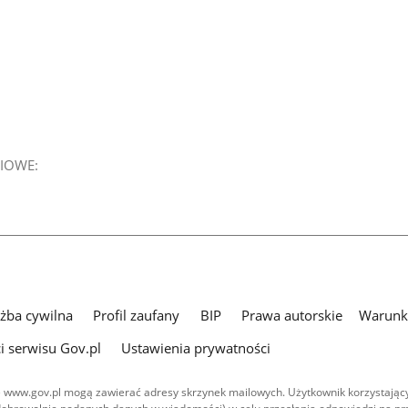
IOWE:
użba cywilna
Profil zaufany
BIP
Prawa autorskie
Warunki
i serwisu Gov.pl
Ustawienia prywatności
 www.gov.pl mogą zawierać adresy skrzynek mailowych. Użytkownik korzystający