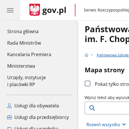
gov.pl
gov.pl
Serwis Rzeczypospolitej
Państwowa
gov.pl
Strona główna
im. F. Cho
Rada Ministrów
Kancelaria Premiera
Państwowa Szkoła 
Ministerstwa
Mapa strony
Urzędy, instytucje
Pokaż tylko str
i placówki RP
Wpisz tekst aby wyszu
Usługi dla obywatela
Usługi dla przedsiębiorcy
Rozwiń wszystko
Usługi dla urzędnika