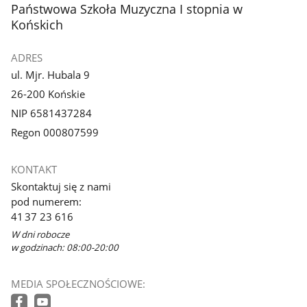
stopka
Państwowa Szkoła Muzyczna I stopnia w
Końskich
ADRES
ul. Mjr. Hubala 9
26-200 Końskie
NIP 6581437284
Regon 000807599
KONTAKT
Skontaktuj się z nami
pod numerem:
41 37 23 616
W dni robocze
w godzinach: 08:00-20:00
MEDIA SPOŁECZNOŚCIOWE: