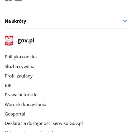
Na skróty
stopka
Strona
gov.pl
gov.pl
główna
gov.pl
Polityka cookies
Służba cywilna
Profil zaufany
BIP
Prawa autorskie
Warunki korzystania
Geoportal
Deklaracja dostępności serwisu Gov.pl