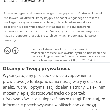
Ustawienia prywatności
Strony dostępne w domenie www.gov.pl mogą zawierać adresy skrzynek
mailowych. Użytkownik korzystający z odnośnika będącego adresem e-
mail zgadza się na przetwarzanie jego danych (adres e-mail oraz
dobrowolnie podanych danych w wiadomości) w celu przesłania
odpowiedzi na przesłane pytania. Szczegóły przetwarzania danych przez
każdą z jednostek znajdują się w ich politykach przetwarzania danych
osobowych.
Treści tekstowe publikowane w serwisie (z
wyłączeniem treści audiowizualnych), są udostępniane
na licencji typu Creative Commons: uznanie autorstwa
- na tych samych warunkach 4.0 (CC BY-SA 4.0).
Materiały audiowizualne, w tym zdjęcia, materiały
Dbamy o Twoją prywatność
audio i wideo, są udostępniane na licencji typu
Creative Commons: uznanie autorstwa użycie
Wykorzystujemy pliki cookie w celu zapewnienia
niekomercyjne - bez utworów zależnych 4.0 (CC BY-
NC-ND 4.0), o ile nie jest to stwierdzone inaczej.
prawidłowego funkcjonowania naszej witryny oraz do
analizy ruchu i optymalizacji działania strony. Dzięki nim
możemy lepiej dostosować treści do potrzeb
użytkowników i stale ulepszać nasze usługi. Pamiętaj, że
informacje przechowywane w plikach cookie mogą