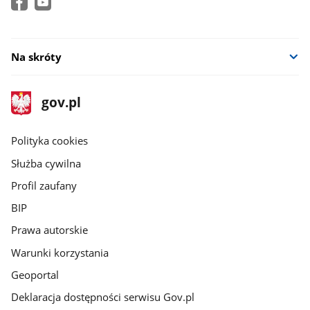
Na skróty
stopka
Strona
gov.pl
gov.pl
główna
gov.pl
Polityka cookies
Służba cywilna
Profil zaufany
BIP
Prawa autorskie
Warunki korzystania
Geoportal
Deklaracja dostępności serwisu Gov.pl