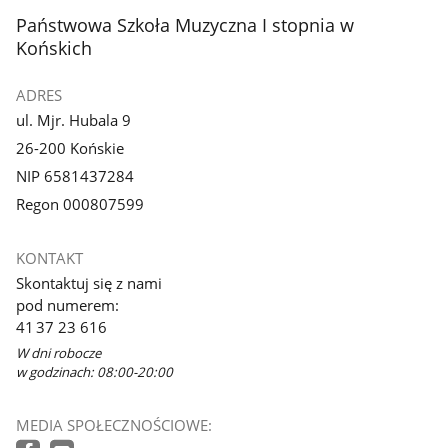
stopka
Państwowa Szkoła Muzyczna I stopnia w
Końskich
ADRES
ul. Mjr. Hubala 9
26-200 Końskie
NIP 6581437284
Regon 000807599
KONTAKT
Skontaktuj się z nami
pod numerem:
41 37 23 616
W dni robocze
w godzinach: 08:00-20:00
MEDIA SPOŁECZNOŚCIOWE: