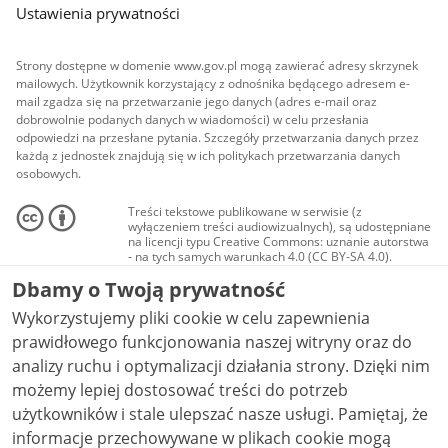
Ustawienia prywatności
Strony dostępne w domenie www.gov.pl mogą zawierać adresy skrzynek
mailowych. Użytkownik korzystający z odnośnika będącego adresem e-
mail zgadza się na przetwarzanie jego danych (adres e-mail oraz
dobrowolnie podanych danych w wiadomości) w celu przesłania
odpowiedzi na przesłane pytania. Szczegóły przetwarzania danych przez
każdą z jednostek znajdują się w ich politykach przetwarzania danych
osobowych.
Treści tekstowe publikowane w serwisie (z
wyłączeniem treści audiowizualnych), są udostępniane
na licencji typu Creative Commons: uznanie autorstwa
- na tych samych warunkach 4.0 (CC BY-SA 4.0).
Materiały audiowizualne, w tym zdjęcia, materiały
Dbamy o Twoją prywatność
audio i wideo, są udostępniane na licencji typu
Creative Commons: uznanie autorstwa użycie
Wykorzystujemy pliki cookie w celu zapewnienia
niekomercyjne - bez utworów zależnych 4.0 (CC BY-
NC-ND 4.0), o ile nie jest to stwierdzone inaczej.
prawidłowego funkcjonowania naszej witryny oraz do
analizy ruchu i optymalizacji działania strony. Dzięki nim
możemy lepiej dostosować treści do potrzeb
użytkowników i stale ulepszać nasze usługi. Pamiętaj, że
informacje przechowywane w plikach cookie mogą