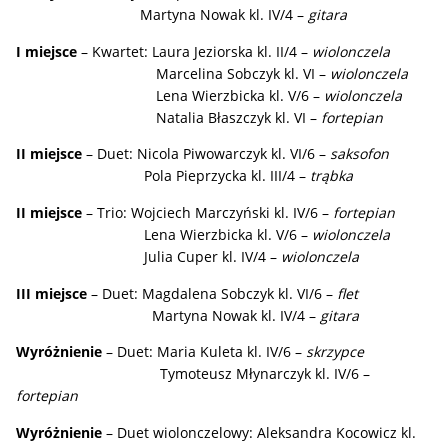
Martyna Nowak kl. IV/4 –
gitara
I miejsce
– Kwartet: Laura Jeziorska kl. II/4 –
wiolonczela
Marcelina Sobczyk kl. VI –
wiolonczela
Lena Wierzbicka kl. V/6 –
wiolonczela
Natalia Błaszczyk kl. VI –
fortepian
II miejsce
– Duet: Nicola Piwowarczyk kl. VI/6 –
saksofon
Pola Pieprzycka kl. III/4 –
trąbka
II miejsce
– Trio: Wojciech Marczyński kl. IV/6 –
fortepian
Lena Wierzbicka kl. V/6 –
wiolonczela
Julia Cuper kl. IV/4 –
wiolonczela
III miejsce
– Duet: Magdalena Sobczyk kl. VI/6 –
flet
Martyna Nowak kl. IV/4 –
gitara
Wyróżnienie
– Duet: Maria Kuleta kl. IV/6 –
skrzypce
Tymoteusz Młynarczyk kl. IV/6 –
fortepian
Wyróżnienie
– Duet wiolonczelowy: Aleksandra Kocowicz kl.