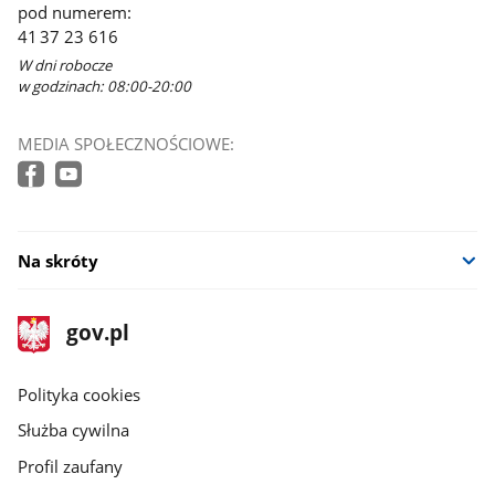
pod numerem:
41 37 23 616
W dni robocze
w godzinach: 08:00-20:00
MEDIA SPOŁECZNOŚCIOWE:
Na skróty
stopka
Strona
gov.pl
gov.pl
główna
gov.pl
Polityka cookies
Służba cywilna
Profil zaufany