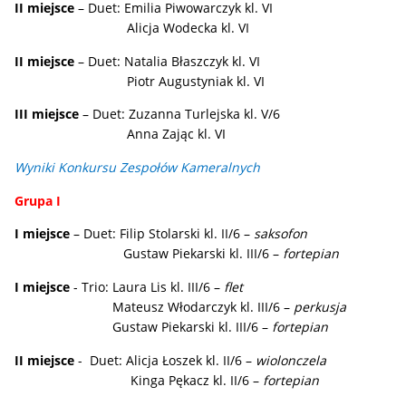
II miejsce
– Duet: Emilia Piwowarczyk kl. VI
Alicja Wodecka kl. VI
II miejsce
– Duet: Natalia Błaszczyk kl. VI
Piotr Augustyniak kl. VI
III miejsce
– Duet: Zuzanna Turlejska kl. V/6
Anna Zając kl. VI
Wyniki Konkursu Zespołów Kameralnych
Grupa I
I miejsce
– Duet: Filip Stolarski kl. II/6 –
saksofon
Gustaw Piekarski kl. III/6 –
fortepian
I miejsce
- Trio: Laura Lis kl. III/6 –
flet
Mateusz Włodarczyk kl. III/6 –
perkusja
Gustaw Piekarski kl. III/6 –
fortepian
II miejsce
- Duet: Alicja Łoszek kl. II/6 –
wiolonczela
Kinga Pękacz kl. II/6 –
fortepian