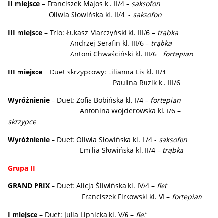
II miejsce
– Franciszek Majos kl. II/4 –
saksofon
Oliwia Słowińska kl. II/4 -
saksofon
III miejsce
– Trio: Łukasz Marczyński kl. III/6 –
trąbka
Andrzej Serafin kl. III/6 –
trąbka
Antoni Chwaściński kl. III/6 -
fortepian
III miejsce
– Duet skrzypcowy: Lilianna Lis kl. II/4
Paulina Ruzik kl. III/6
Wyróżnienie
– Duet: Zofia Bobińska kl. I/4 –
fortepian
Antonina Wojcierowska kl. I/6 –
skrzypce
Wyróżnienie
– Duet: Oliwia Słowińska kl. II/4 -
saksofon
Emilia Słowińska kl. II/4 –
trąbka
Grupa II
GRAND PRIX
– Duet: Alicja Śliwińska kl. IV/4 –
flet
Franciszek Firkowski kl. VI –
fortepian
I miejsce
– Duet: Julia Lipnicka kl. V/6 –
flet