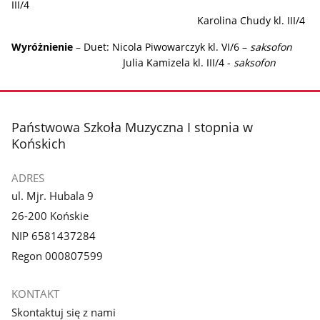
III/4
Karolina Chudy kl. III/4
Wyróżnienie
– Duet: Nicola Piwowarczyk kl. VI/6 –
saksofon
Julia Kamizela kl. III/4 -
saksofon
stopka
Państwowa Szkoła Muzyczna I stopnia w
Końskich
ADRES
ul. Mjr. Hubala 9
26-200 Końskie
NIP 6581437284
Regon 000807599
KONTAKT
Skontaktuj się z nami