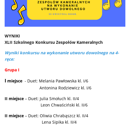
WYNIKI
XLII Szkolnego Konkursu Zespołów Kameralnych
Wyniki konkursu na wykonanie utworu dowolnego na 4-
ręce:
Grupa I
I
miejsce
- Duet: Melania Pawłowska kl. I/6
Antonina Rodziewicz kl. I/6
II miejsce
– Duet: Julia Smołuch kl. II/4
Leon Chwaściński kl. II/6
II miejsce
– Duet: Oliwia Chrabąszcz kl. II/4
Lena Sipika kl. II/4