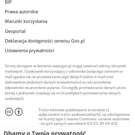
BIP
Prawa autorskie
Warunki korzystania
Geoportal
Deklaracja dostępności serwisu Gov.pl
Ustawienia prywatności
Strony dostępne w domenie www.gov.pl mogą zawierać adresy skrzynek
mailowych. Użytkownik korzystający z odnośnika będącego adresem e-
mail zgadza się na przetwarzanie jego danych (adres e-mail oraz
dobrowolnie podanych danych w wiadomości) w celu przesłania
odpowiedzi na przesłane pytania. Szczegóły przetwarzania danych przez
każdą z jednostek znajdują się w ich politykach przetwarzania danych
osobowych.
Treści tekstowe publikowane w serwisie (z
wyłączeniem treści audiowizualnych), są udostępniane
na licencji typu Creative Commons: uznanie autorstwa
- na tych samych warunkach 4.0 (CC BY-SA 4.0).
Materiały audiowizualne, w tym zdjęcia, materiały
Dbamy o Twoją prywatność
audio i wideo, są udostępniane na licencji typu