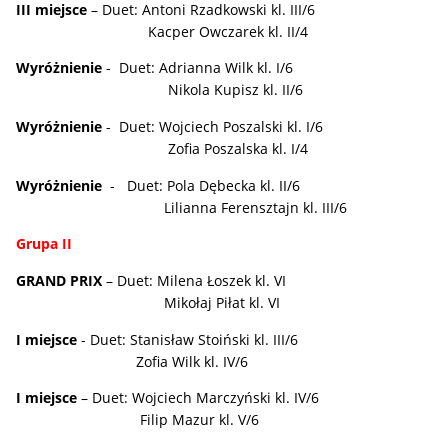
III miejsce
– Duet: Antoni Rzadkowski kl. III/6
Kacper Owczarek kl. II/4
Wyróżnienie
- Duet: Adrianna Wilk kl. I/6
Nikola Kupisz kl. II/6
Wyróżnienie
- Duet: Wojciech Poszalski kl. I/6
Zofia Poszalska kl. I/4
Wyróżnienie
- Duet: Pola Dębecka kl. II/6
Lilianna Ferensztajn kl. III/6
Grupa II
GRAND PRIX
– Duet: Milena Łoszek kl. VI
Mikołaj Piłat kl. VI
I miejsce
- Duet: Stanisław Stoiński kl. III/6
Zofia Wilk kl. IV/6
I miejsce
– Duet: Wojciech Marczyński kl. IV/6
Filip Mazur kl. V/6