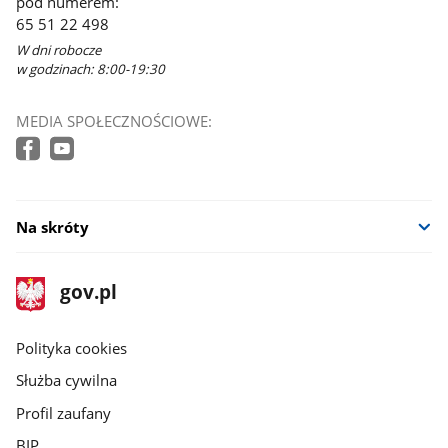
pod numerem:
65 51 22 498
W dni robocze
w godzinach: 8:00-19:30
MEDIA SPOŁECZNOŚCIOWE:
Na skróty
stopka
Strona
gov.pl
gov.pl
główna
gov.pl
Polityka cookies
Służba cywilna
Profil zaufany
BIP