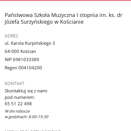
stopka
Państwowa Szkoła Muzyczna I stopnia im. ks. dr
Józefa Surzyńskiego w Kościanie
ADRES
ul. Karola Kurpińskiego 3
64-000 Kościan
NIP 6981033389
Regon 004104200
KONTAKT
Skontaktuj się z nami
pod numerem:
65 51 22 498
W dni robocze
w godzinach: 8:00-19:30