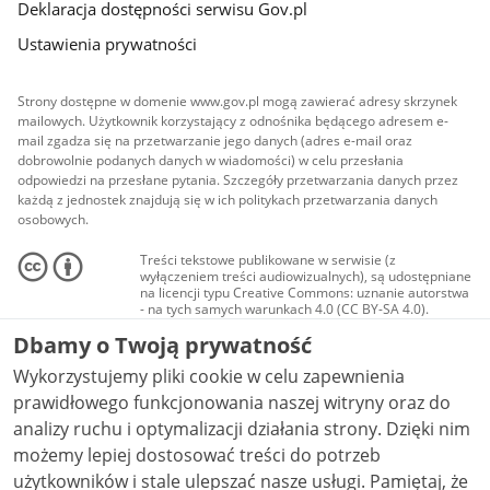
Deklaracja dostępności serwisu Gov.pl
Ustawienia prywatności
Strony dostępne w domenie www.gov.pl mogą zawierać adresy skrzynek
mailowych. Użytkownik korzystający z odnośnika będącego adresem e-
mail zgadza się na przetwarzanie jego danych (adres e-mail oraz
dobrowolnie podanych danych w wiadomości) w celu przesłania
odpowiedzi na przesłane pytania. Szczegóły przetwarzania danych przez
każdą z jednostek znajdują się w ich politykach przetwarzania danych
osobowych.
Treści tekstowe publikowane w serwisie (z
wyłączeniem treści audiowizualnych), są udostępniane
na licencji typu Creative Commons: uznanie autorstwa
- na tych samych warunkach 4.0 (CC BY-SA 4.0).
Materiały audiowizualne, w tym zdjęcia, materiały
Dbamy o Twoją prywatność
audio i wideo, są udostępniane na licencji typu
Creative Commons: uznanie autorstwa użycie
Wykorzystujemy pliki cookie w celu zapewnienia
niekomercyjne - bez utworów zależnych 4.0 (CC BY-
NC-ND 4.0), o ile nie jest to stwierdzone inaczej.
prawidłowego funkcjonowania naszej witryny oraz do
analizy ruchu i optymalizacji działania strony. Dzięki nim
możemy lepiej dostosować treści do potrzeb
użytkowników i stale ulepszać nasze usługi. Pamiętaj, że