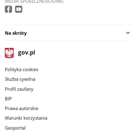
MEDIA SPOŁECZNOŚCIOWE:
Na skróty
stopka
Strona
gov.pl
gov.pl
główna
gov.pl
Polityka cookies
Służba cywilna
Profil zaufany
BIP
Prawa autorskie
Warunki korzystania
Geoportal