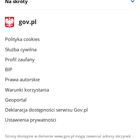
Na skróty
stopka
Strona
gov.pl
gov.pl
główna
gov.pl
Polityka cookies
Służba cywilna
Profil zaufany
BIP
Prawa autorskie
Warunki korzystania
Geoportal
Deklaracja dostępności serwisu Gov.pl
Ustawienia prywatności
Strony dostępne w domenie www.gov.pl mogą zawierać adresy skrzynek