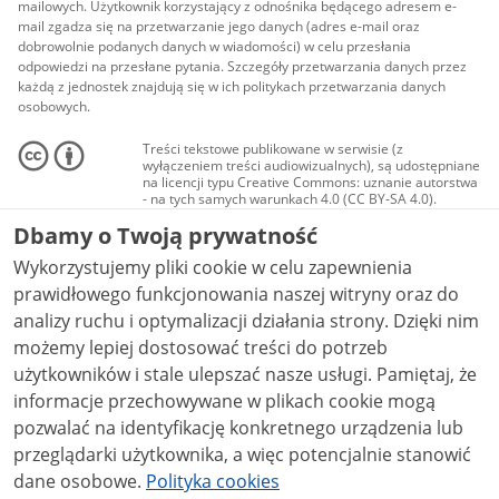
mailowych. Użytkownik korzystający z odnośnika będącego adresem e-
mail zgadza się na przetwarzanie jego danych (adres e-mail oraz
dobrowolnie podanych danych w wiadomości) w celu przesłania
odpowiedzi na przesłane pytania. Szczegóły przetwarzania danych przez
każdą z jednostek znajdują się w ich politykach przetwarzania danych
osobowych.
Treści tekstowe publikowane w serwisie (z
wyłączeniem treści audiowizualnych), są udostępniane
na licencji typu Creative Commons: uznanie autorstwa
- na tych samych warunkach 4.0 (CC BY-SA 4.0).
Materiały audiowizualne, w tym zdjęcia, materiały
Dbamy o Twoją prywatność
audio i wideo, są udostępniane na licencji typu
Creative Commons: uznanie autorstwa użycie
Wykorzystujemy pliki cookie w celu zapewnienia
niekomercyjne - bez utworów zależnych 4.0 (CC BY-
NC-ND 4.0), o ile nie jest to stwierdzone inaczej.
prawidłowego funkcjonowania naszej witryny oraz do
analizy ruchu i optymalizacji działania strony. Dzięki nim
możemy lepiej dostosować treści do potrzeb
użytkowników i stale ulepszać nasze usługi. Pamiętaj, że
informacje przechowywane w plikach cookie mogą
pozwalać na identyfikację konkretnego urządzenia lub
przeglądarki użytkownika, a więc potencjalnie stanowić
dane osobowe.
Polityka cookies