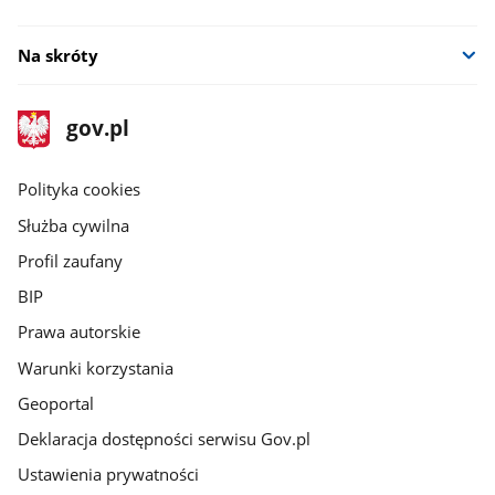
Na skróty
stopka
Strona
gov.pl
gov.pl
główna
gov.pl
Polityka cookies
Służba cywilna
Profil zaufany
BIP
Prawa autorskie
Warunki korzystania
Geoportal
Deklaracja dostępności serwisu Gov.pl
Ustawienia prywatności