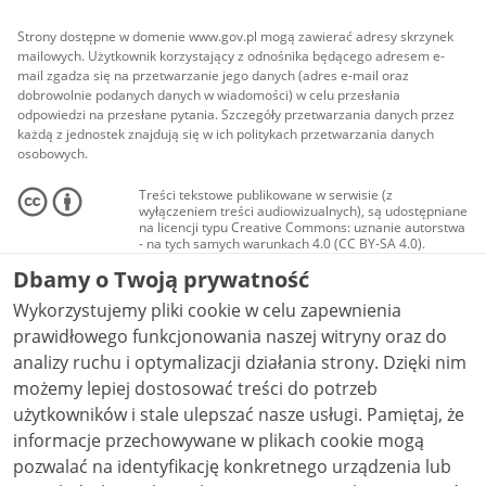
Strony dostępne w domenie www.gov.pl mogą zawierać adresy skrzynek
mailowych. Użytkownik korzystający z odnośnika będącego adresem e-
mail zgadza się na przetwarzanie jego danych (adres e-mail oraz
dobrowolnie podanych danych w wiadomości) w celu przesłania
odpowiedzi na przesłane pytania. Szczegóły przetwarzania danych przez
każdą z jednostek znajdują się w ich politykach przetwarzania danych
osobowych.
Treści tekstowe publikowane w serwisie (z
wyłączeniem treści audiowizualnych), są udostępniane
na licencji typu Creative Commons: uznanie autorstwa
- na tych samych warunkach 4.0 (CC BY-SA 4.0).
Materiały audiowizualne, w tym zdjęcia, materiały
Dbamy o Twoją prywatność
audio i wideo, są udostępniane na licencji typu
Creative Commons: uznanie autorstwa użycie
Wykorzystujemy pliki cookie w celu zapewnienia
niekomercyjne - bez utworów zależnych 4.0 (CC BY-
NC-ND 4.0), o ile nie jest to stwierdzone inaczej.
prawidłowego funkcjonowania naszej witryny oraz do
analizy ruchu i optymalizacji działania strony. Dzięki nim
możemy lepiej dostosować treści do potrzeb
użytkowników i stale ulepszać nasze usługi. Pamiętaj, że
informacje przechowywane w plikach cookie mogą
pozwalać na identyfikację konkretnego urządzenia lub