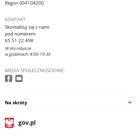
Regon 004104200
KONTAKT
Skontaktuj się z nami
pod numerem:
65 51 22 498
W dni robocze
w godzinach: 8:00-19:30
MEDIA SPOŁECZNOŚCIOWE:
Na skróty
stopka
Strona
gov.pl
gov.pl
główna