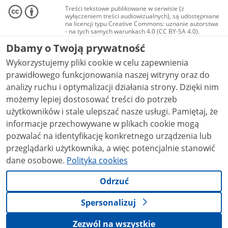
Treści tekstowe publikowane w serwisie (z
wyłączeniem treści audiowizualnych), są udostępniane
na licencji typu Creative Commons: uznanie autorstwa
- na tych samych warunkach 4.0 (CC BY-SA 4.0).
Materiały audiowizualne, w tym zdjęcia, materiały
Dbamy o Twoją prywatność
audio i wideo, są udostępniane na licencji typu
Creative Commons: uznanie autorstwa użycie
Wykorzystujemy pliki cookie w celu zapewnienia
niekomercyjne - bez utworów zależnych 4.0 (CC BY-
NC-ND 4.0), o ile nie jest to stwierdzone inaczej.
prawidłowego funkcjonowania naszej witryny oraz do
analizy ruchu i optymalizacji działania strony. Dzięki nim
możemy lepiej dostosować treści do potrzeb
użytkowników i stale ulepszać nasze usługi. Pamiętaj, że
informacje przechowywane w plikach cookie mogą
pozwalać na identyfikację konkretnego urządzenia lub
przeglądarki użytkownika, a więc potencjalnie stanowić
dane osobowe.
Polityka cookies
Odrzuć
Spersonalizuj
Zezwól na wszystkie