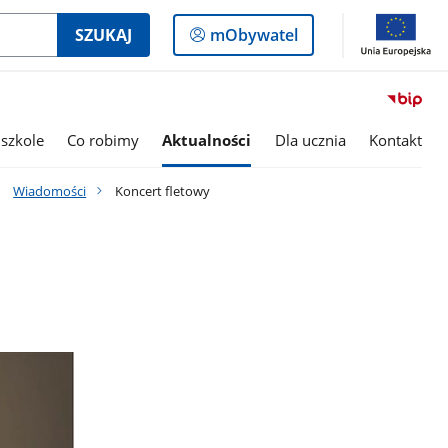
Logowanie
SZUKAJ
mObywatel
do
panelu
szkole
Co robimy
Aktualności
Dla ucznia
Kontakt
Wiadomości
Koncert fletowy