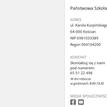
stopka
Państwowa Szkoła 
ADRES
ul. Karola Kurpińskieg
64-000 Kościan
NIP 6981033389
Regon 004104200
KONTAKT
Skontaktuj się z nami
pod numerem:
65 51 22 498
W dni robocze
w godzinach: 8:00-19:30
MEDIA SPOŁECZNOŚC