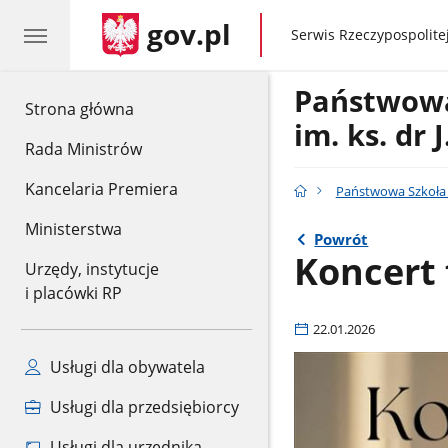
gov.pl
gov.pl
Serwis Rzeczypospolitej
Państwowa
gov.pl
Strona główna
im. ks. dr
Rada Ministrów
Kancelaria Premiera
Państwowa Szkoła M
Ministerstwa
Powrót
Koncert 
Urzędy, instytucje
i placówki RP
22.01.2026
Usługi dla obywatela
Usługi dla przedsiębiorcy
Usługi dla urzędnika