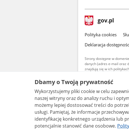
stopka
Strona
gov.pl
gov.pl
główna
gov.pl
Polityka cookies
Sł
Deklaracja dostępnośc
Strony dostępne w domenie
danych (adres e-mail oraz 
znajdują się w ich polityk
Treści teksto
Dbamy o Twoją prywatność
udostępniane
warunkach 4.0
Wykorzystujemy pliki cookie w celu zapewn
są udostępni
bez utworów z
naszej witryny oraz do analizy ruchu i optymalizacj
możemy lepiej dostosować treści do potrzeb
usługi. Pamiętaj, że informacje przechowywane w plikach cookie mogą pozwalać na
identyfikację konkretnego urządzenia lub pr
potencjalnie stanowić dane osobowe.
Polit