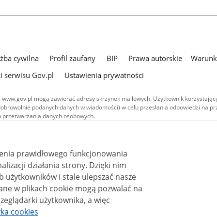
użba cywilna
Profil zaufany
BIP
Prawa autorskie
Warunki
i serwisu Gov.pl
Ustawienia prywatności
 www.gov.pl mogą zawierać adresy skrzynek mailowych. Użytkownik korzystający
dobrowolnie podanych danych w wiadomości) w celu przesłania odpowiedzi na prz
ach przetwarzania danych osobowych.
we publikowane w serwisie (z wyłączeniem treści audiowizualnych), są
 na licencji typu Creative Commons: uznanie autorstwa - na tych samych
 (CC BY-SA 4.0). Materiały audiowizualne, w tym zdjęcia, materiały audio i wideo
ienia prawidłowego funkcjonowania
ane na licencji typu Creative Commons: uznanie autorstwa użycie niekomercyjne 
ależnych 4.0 (CC BY-NC-ND 4.0), o ile nie jest to stwierdzone inaczej.
i działania strony. Dzięki nim
 użytkowników i stale ulepszać nasze
zeglądarki użytkownika, a więc
yka cookies