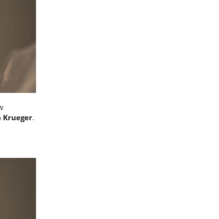
 w
 Krueger
.