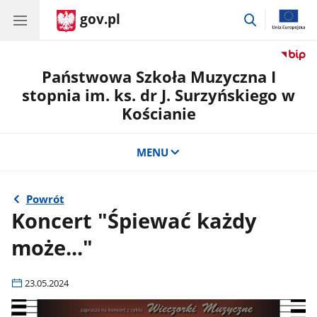
gov.pl
przejdź
do
wyszukiwar
Państwowa Szkoła Muzyczna I
stopnia im. ks. dr J. Surzyńskiego w
Kościanie
MENU
Powrót
Koncert "Śpiewać każdy
może..."
23.05.2024