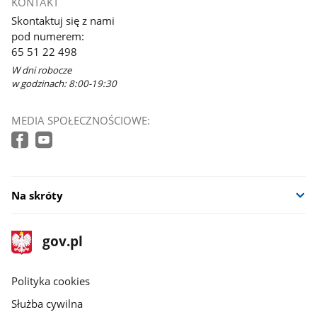
KONTAKT
Skontaktuj się z nami
pod numerem:
65 51 22 498
W dni robocze
w godzinach: 8:00-19:30
MEDIA SPOŁECZNOŚCIOWE:
Na skróty
stopka
Strona
gov.pl
gov.pl
główna
gov.pl
Polityka cookies
Służba cywilna