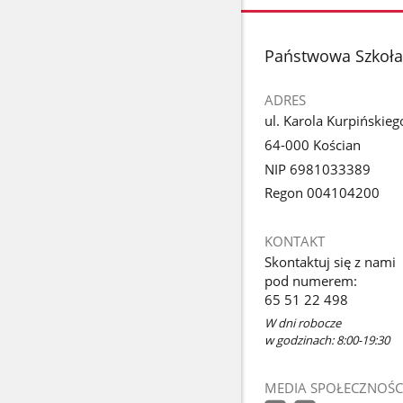
stopka
Państwowa Szkoła 
ADRES
ul. Karola Kurpińskieg
64-000 Kościan
NIP 6981033389
Regon 004104200
KONTAKT
Skontaktuj się z nami
pod numerem:
65 51 22 498
W dni robocze
w godzinach: 8:00-19:30
MEDIA SPOŁECZNOŚC