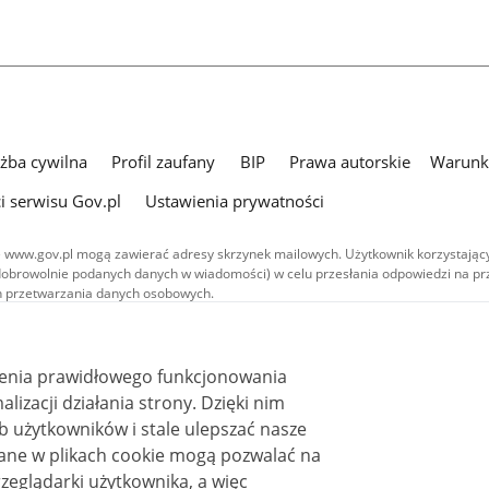
użba cywilna
Profil zaufany
BIP
Prawa autorskie
Warunki
i serwisu Gov.pl
Ustawienia prywatności
 www.gov.pl mogą zawierać adresy skrzynek mailowych. Użytkownik korzystający
dobrowolnie podanych danych w wiadomości) w celu przesłania odpowiedzi na prz
ach przetwarzania danych osobowych.
we publikowane w serwisie (z wyłączeniem treści audiowizualnych), są
 na licencji typu Creative Commons: uznanie autorstwa - na tych samych
 (CC BY-SA 4.0). Materiały audiowizualne, w tym zdjęcia, materiały audio i wideo
ienia prawidłowego funkcjonowania
ane na licencji typu Creative Commons: uznanie autorstwa użycie niekomercyjne 
ależnych 4.0 (CC BY-NC-ND 4.0), o ile nie jest to stwierdzone inaczej.
i działania strony. Dzięki nim
 użytkowników i stale ulepszać nasze
zeglądarki użytkownika, a więc