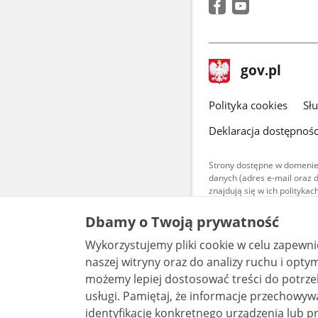
stopka
Strona
gov.pl
gov.pl
główna
gov.pl
Polityka cookies
Sł
Deklaracja dostępnośc
Strony dostępne w domenie
danych (adres e-mail oraz 
znajdują się w ich polityk
Treści teksto
Dbamy o Twoją prywatność
udostępniane
warunkach 4.0
Wykorzystujemy pliki cookie w celu zapewn
są udostępni
bez utworów z
naszej witryny oraz do analizy ruchu i optymalizacj
możemy lepiej dostosować treści do potrzeb
usługi. Pamiętaj, że informacje przechowywane w plikach cookie mogą pozwalać na
identyfikację konkretnego urządzenia lub pr