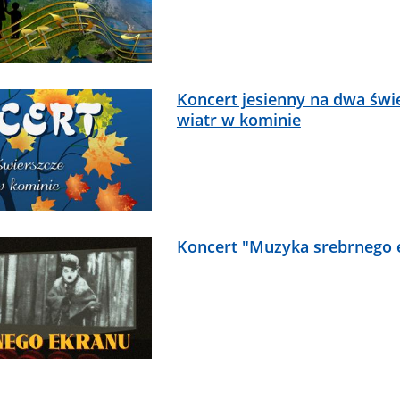
Koncert jesienny na dwa świe
wiatr w kominie
Koncert "Muzyka srebrnego 