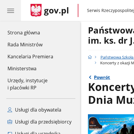
gov.pl
gov.pl
Serwis Rzeczypospolitej
Państwowa
gov.pl
Strona główna
im. ks. dr
Rada Ministrów
Kancelaria Premiera
Państwowa Szkoła M
Koncerty z okazji
Ministerstwa
Powrót
Urzędy, instytucje
Koncert
i placówki RP
Dnia Mu
Usługi dla obywatela
Usługi dla przedsiębiorcy
Usługi dla urzędnika