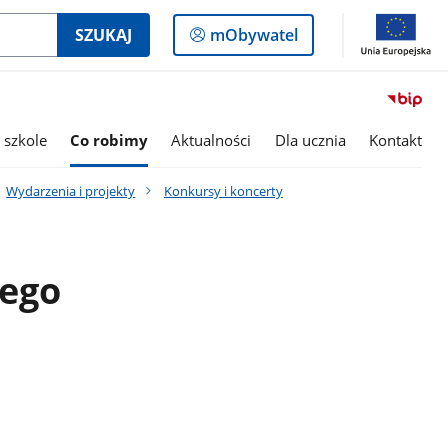
Logowanie
SZUKAJ
mObywatel
do
panelu
 szkole
Co robimy
Aktualności
Dla ucznia
Kontakt
Wydarzenia i projekty
Konkursy i koncerty
wego