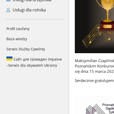
Usługi dla rolnika
Profil zaufany
Baza wiedzy
Serwis Służby Cywilnej
Сайт для громадян України
Maksymilian Czapliński
–
Serwis dla obywateli Ukrainy
Poznańskim Konkursie
się dnia 15 marca 202
Serdecznie gratulujem