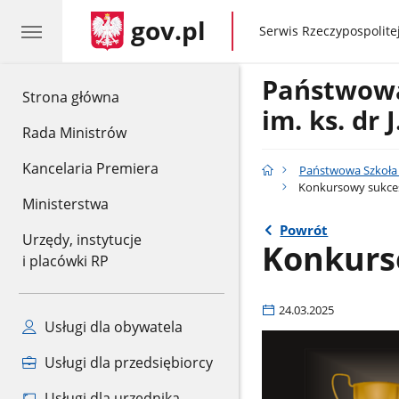
gov.pl
gov.pl
Serwis Rzeczypospolitej
Państwowa
gov.pl
Strona główna
im. ks. dr
Rada Ministrów
Kancelaria Premiera
Państwowa Szkoła M
Konkursowy sukces
Ministerstwa
Powrót
Urzędy, instytucje
Konkurs
i placówki RP
24.03.2025
Usługi dla obywatela
Usługi dla przedsiębiorcy
Usługi dla urzędnika