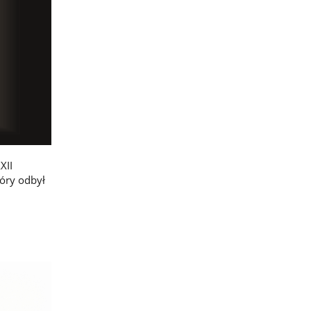
XII
óry odbył