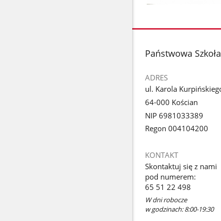
stopka
Państwowa Szkoła 
ADRES
ul. Karola Kurpińskieg
64-000 Kościan
NIP 6981033389
Regon 004104200
KONTAKT
Skontaktuj się z nami
pod numerem:
65 51 22 498
W dni robocze
w godzinach: 8:00-19:30