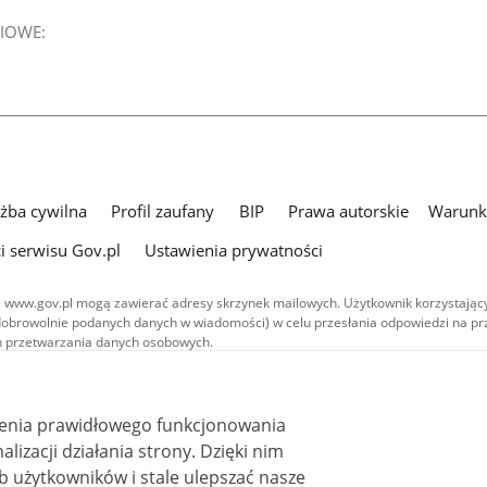
IOWE:
użba cywilna
Profil zaufany
BIP
Prawa autorskie
Warunki
i serwisu Gov.pl
Ustawienia prywatności
 www.gov.pl mogą zawierać adresy skrzynek mailowych. Użytkownik korzystający
dobrowolnie podanych danych w wiadomości) w celu przesłania odpowiedzi na prz
ach przetwarzania danych osobowych.
we publikowane w serwisie (z wyłączeniem treści audiowizualnych), są
 na licencji typu Creative Commons: uznanie autorstwa - na tych samych
 (CC BY-SA 4.0). Materiały audiowizualne, w tym zdjęcia, materiały audio i wideo
ienia prawidłowego funkcjonowania
ane na licencji typu Creative Commons: uznanie autorstwa użycie niekomercyjne 
ależnych 4.0 (CC BY-NC-ND 4.0), o ile nie jest to stwierdzone inaczej.
i działania strony. Dzięki nim
 użytkowników i stale ulepszać nasze