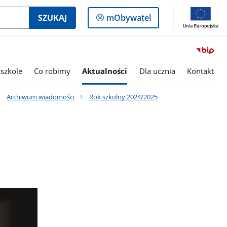
Logowanie
SZUKAJ
mObywatel
do
panelu
szkole
Co robimy
Aktualności
Dla ucznia
Kontakt
Archiwum wiadomości
Rok szkolny 2024/2025