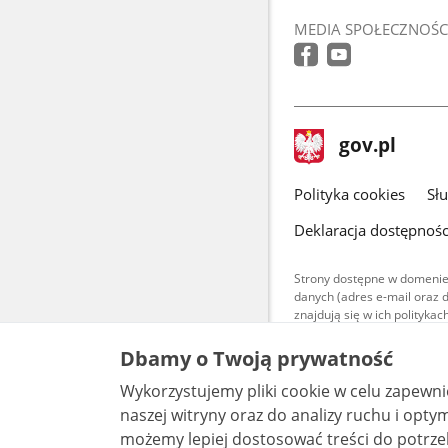
MEDIA SPOŁECZNOŚC
stopka
Strona
gov.pl
gov.pl
główna
gov.pl
Polityka cookies
Sł
Deklaracja dostępnośc
Strony dostępne w domenie
danych (adres e-mail oraz 
znajdują się w ich polityk
Treści teksto
Dbamy o Twoją prywatność
udostępniane
warunkach 4.0
Wykorzystujemy pliki cookie w celu zapewn
są udostępni
bez utworów z
naszej witryny oraz do analizy ruchu i optymalizacj
możemy lepiej dostosować treści do potrzeb