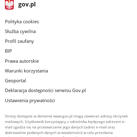
stopka
Strona
gov.pl
gov.pl
główna
gov.pl
Polityka cookies
Służba cywilna
Profil zaufany
BIP
Prawa autorskie
Warunki korzystania
Geoportal
Deklaracja dostępności serwisu Gov.pl
Ustawienia prywatności
Strony dostępne w domenie www.gov.pl mogą zawierać adresy skrzynek
mailowych. Użytkownik korzystający z odnośnika będącego adresem e-
mail zgadza się na przetwarzanie jego danych (adres e-mail oraz
dobrowolnie podanych danych w wiadomości) w celu przesłania