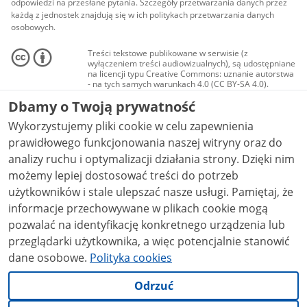
odpowiedzi na przesłane pytania. Szczegóły przetwarzania danych przez
każdą z jednostek znajdują się w ich politykach przetwarzania danych
osobowych.
Treści tekstowe publikowane w serwisie (z
wyłączeniem treści audiowizualnych), są udostępniane
na licencji typu Creative Commons: uznanie autorstwa
- na tych samych warunkach 4.0 (CC BY-SA 4.0).
Materiały audiowizualne, w tym zdjęcia, materiały
Dbamy o Twoją prywatność
audio i wideo, są udostępniane na licencji typu
Creative Commons: uznanie autorstwa użycie
Wykorzystujemy pliki cookie w celu zapewnienia
niekomercyjne - bez utworów zależnych 4.0 (CC BY-
NC-ND 4.0), o ile nie jest to stwierdzone inaczej.
prawidłowego funkcjonowania naszej witryny oraz do
analizy ruchu i optymalizacji działania strony. Dzięki nim
możemy lepiej dostosować treści do potrzeb
użytkowników i stale ulepszać nasze usługi. Pamiętaj, że
informacje przechowywane w plikach cookie mogą
pozwalać na identyfikację konkretnego urządzenia lub
przeglądarki użytkownika, a więc potencjalnie stanowić
dane osobowe.
Polityka cookies
Odrzuć