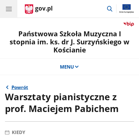
gov.pl
przejdź
do
wyszukiwar
Państwowa Szkoła Muzyczna I
stopnia im. ks. dr J. Surzyńskiego w
Kościanie
MENU
Powrót
Warsztaty pianistyczne z
prof. Maciejem Pabichem
KIEDY