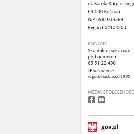
ul. Karola Kurpińskieg
64-000 Kościan
NIP 6981033389
Regon 004104200
KONTAKT
Skontaktuj się z nami
pod numerem:
65 51 22 498
W dni robocze
w godzinach: 8:00-19:30
MEDIA SPOŁECZNOŚC
stopka
Strona
gov.pl
gov.pl