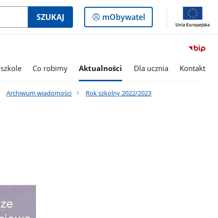
Logowanie
SZUKAJ
mObywatel
do
panelu
szkole
Co robimy
Aktualności
Dla ucznia
Kontakt
Archiwum wiadomości
Rok szkolny 2022/2023
"