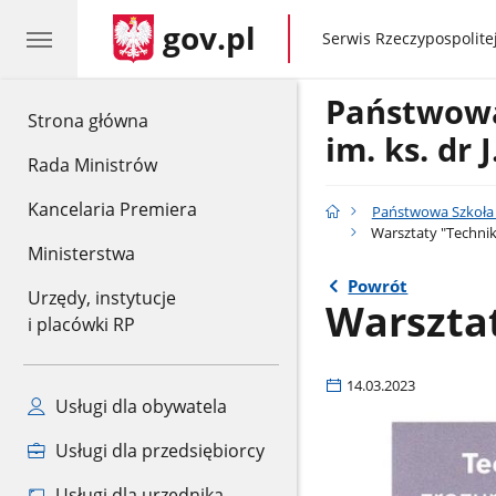
gov.pl
gov.pl
Serwis Rzeczypospolitej
Państwowa
gov.pl
Strona główna
im. ks. dr
Rada Ministrów
Kancelaria Premiera
Państwowa Szkoła M
Warsztaty "Techni
Ministerstwa
Powrót
Urzędy, instytucje
Warszta
i placówki RP
14.03.2023
Usługi dla obywatela
Usługi dla przedsiębiorcy
Usługi dla urzędnika