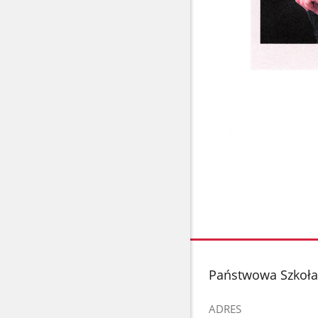
stopka
Państwowa Szkoła 
ADRES