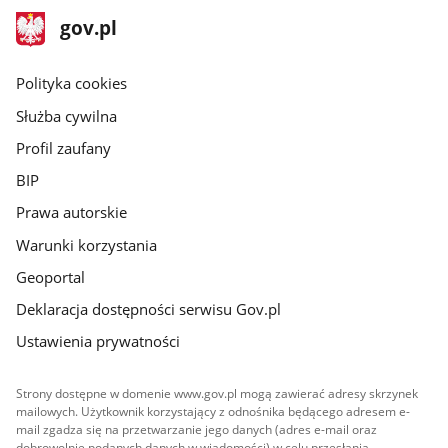
stopka
Strona
gov.pl
gov.pl
główna
gov.pl
Polityka cookies
Służba cywilna
Profil zaufany
BIP
Prawa autorskie
Warunki korzystania
Geoportal
Deklaracja dostępności serwisu Gov.pl
Ustawienia prywatności
Strony dostępne w domenie www.gov.pl mogą zawierać adresy skrzynek
mailowych. Użytkownik korzystający z odnośnika będącego adresem e-
mail zgadza się na przetwarzanie jego danych (adres e-mail oraz
dobrowolnie podanych danych w wiadomości) w celu przesłania