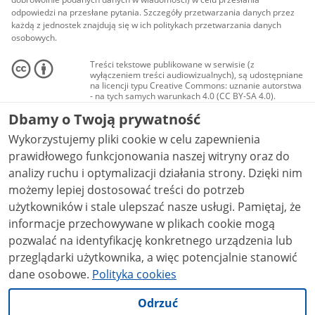
odpowiedzi na przesłane pytania. Szczegóły przetwarzania danych przez
każdą z jednostek znajdują się w ich politykach przetwarzania danych
osobowych.
Treści tekstowe publikowane w serwisie (z
wyłączeniem treści audiowizualnych), są udostępniane
na licencji typu Creative Commons: uznanie autorstwa
- na tych samych warunkach 4.0 (CC BY-SA 4.0).
Materiały audiowizualne, w tym zdjęcia, materiały
Dbamy o Twoją prywatność
audio i wideo, są udostępniane na licencji typu
Creative Commons: uznanie autorstwa użycie
Wykorzystujemy pliki cookie w celu zapewnienia
niekomercyjne - bez utworów zależnych 4.0 (CC BY-
NC-ND 4.0), o ile nie jest to stwierdzone inaczej.
prawidłowego funkcjonowania naszej witryny oraz do
analizy ruchu i optymalizacji działania strony. Dzięki nim
możemy lepiej dostosować treści do potrzeb
użytkowników i stale ulepszać nasze usługi. Pamiętaj, że
informacje przechowywane w plikach cookie mogą
pozwalać na identyfikację konkretnego urządzenia lub
przeglądarki użytkownika, a więc potencjalnie stanowić
dane osobowe.
Polityka cookies
Odrzuć