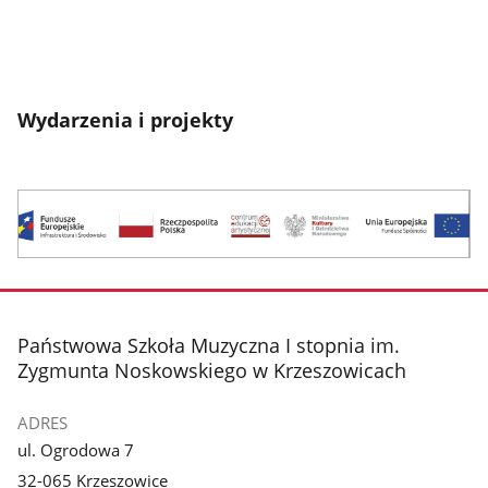
Wydarzenia i projekty
Termomodernizcja
Logotypy:
Fundusze
Europejskie,
Rzeczpospolita
Polska,
stopka
Państwowa Szkoła Muzyczna I stopnia im.
Centrum
Zygmunta Noskowskiego w Krzeszowicach
Edukacji
Artystycznej,
Ministerstwo
ADRES
Kultury
ul. Ogrodowa 7
i
32-065 Krzeszowice