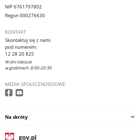
Sztuki,
NIP 6761797802
Unia
Europejska
Regon 000276630
KONTAKT
Skontaktuj się z nami
pod numerem:
12 28 20 825
W dni robocze
w godzinach: 8:00-20:30
MEDIA SPOŁECZNOŚCIOWE:
Na skróty
stopka
Strona
gov.pl