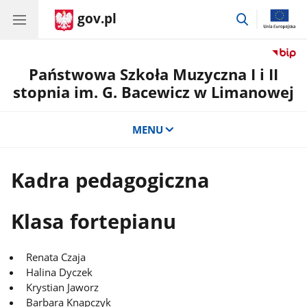
gov.pl
przejdź
do
wyszukiwar
Państwowa Szkoła Muzyczna I i II
stopnia im. G. Bacewicz w Limanowej
MENU
Kadra pedagogiczna
Klasa fortepianu
Renata Czaja
Halina Dyczek
Krystian Jaworz
Barbara Knapczyk