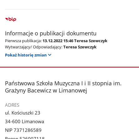
Informacje o publikacji dokumentu
Pierwsza publikacja:
13.12.2022 15:46 Teresa Szewczyk
Wytwarzający/ Odpowiadający:
Teresa Szewczyk
Pokaż historię zmian
stopka
Państwowa Szkoła Muzyczna I i II stopnia im.
Grażyny Bacewicz w Limanowej
ADRES
ul. Kościuszki 23
34-600 Limanowa
NIP 7371286589
Regon 526007118