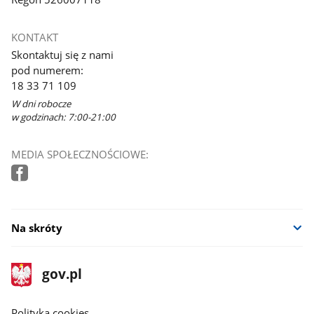
KONTAKT
Skontaktuj się z nami
pod numerem:
18 33 71 109
W dni robocze
w godzinach: 7:00-21:00
MEDIA SPOŁECZNOŚCIOWE:
Na skróty
stopka
Strona
gov.pl
gov.pl
główna
gov.pl
Polityka cookies