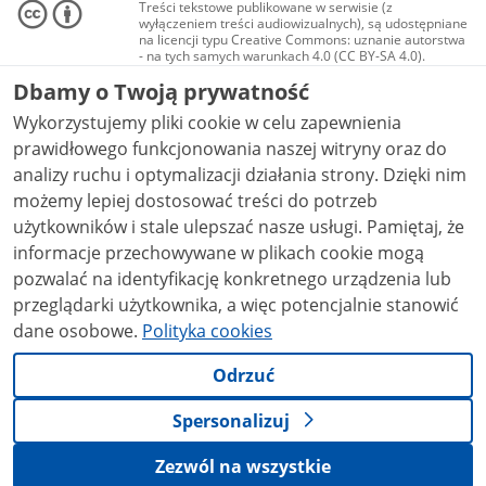
Treści tekstowe publikowane w serwisie (z
wyłączeniem treści audiowizualnych), są udostępniane
na licencji typu Creative Commons: uznanie autorstwa
- na tych samych warunkach 4.0 (CC BY-SA 4.0).
Materiały audiowizualne, w tym zdjęcia, materiały
Dbamy o Twoją prywatność
audio i wideo, są udostępniane na licencji typu
Creative Commons: uznanie autorstwa użycie
Wykorzystujemy pliki cookie w celu zapewnienia
niekomercyjne - bez utworów zależnych 4.0 (CC BY-
NC-ND 4.0), o ile nie jest to stwierdzone inaczej.
prawidłowego funkcjonowania naszej witryny oraz do
analizy ruchu i optymalizacji działania strony. Dzięki nim
możemy lepiej dostosować treści do potrzeb
użytkowników i stale ulepszać nasze usługi. Pamiętaj, że
informacje przechowywane w plikach cookie mogą
pozwalać na identyfikację konkretnego urządzenia lub
przeglądarki użytkownika, a więc potencjalnie stanowić
dane osobowe.
Polityka cookies
Odrzuć
Spersonalizuj
Zezwól na wszystkie