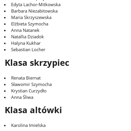
Edyta Lachor-Mitkowska
Barbara Niezabitowska
Maria Skrzyszewska
Elżbieta Szymocha
Anna Natanek
Natallia Dziadok
Halyna Kukhar
Sebastian Locher
Klasa skrzypiec
Renata Biernat
Sławomir Szymocha
Krystian Curzydło
Anna Śliwa
Klasa altówki
Karolina Imielska