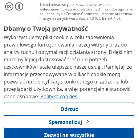
Treści tekstowe publikowane w serwisie (z
wyłączeniem treści audiowizualnych), są udostępniane
na licencji typu Creative Commons: uznanie autorstwa
- na tych samych warunkach 4.0 (CC BY-SA 4.0).
Materiały audiowizualne, w tym zdjęcia, materiały
Dbamy o Twoją prywatność
audio i wideo, są udostępniane na licencji typu
Creative Commons: uznanie autorstwa użycie
Wykorzystujemy pliki cookie w celu zapewnienia
niekomercyjne - bez utworów zależnych 4.0 (CC BY-
NC-ND 4.0), o ile nie jest to stwierdzone inaczej.
prawidłowego funkcjonowania naszej witryny oraz do
analizy ruchu i optymalizacji działania strony. Dzięki nim
możemy lepiej dostosować treści do potrzeb
użytkowników i stale ulepszać nasze usługi. Pamiętaj, że
informacje przechowywane w plikach cookie mogą
pozwalać na identyfikację konkretnego urządzenia lub
przeglądarki użytkownika, a więc potencjalnie stanowić
dane osobowe.
Polityka cookies
Odrzuć
Spersonalizuj
Zezwól na wszystkie