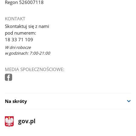
Regon 526007118
KONTAKT
Skontaktuj się z nami
pod numerem:
18 33 71 109
W dni robocze
w godzinach: 7:00-21:00
MEDIA SPOŁECZNOŚCIOWE:
Na skróty
stopka
Strona
gov.pl
gov.pl
główna