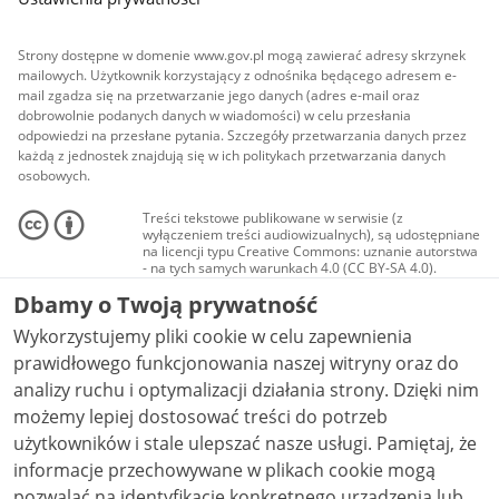
Strony dostępne w domenie www.gov.pl mogą zawierać adresy skrzynek
mailowych. Użytkownik korzystający z odnośnika będącego adresem e-
mail zgadza się na przetwarzanie jego danych (adres e-mail oraz
dobrowolnie podanych danych w wiadomości) w celu przesłania
odpowiedzi na przesłane pytania. Szczegóły przetwarzania danych przez
każdą z jednostek znajdują się w ich politykach przetwarzania danych
osobowych.
Treści tekstowe publikowane w serwisie (z
wyłączeniem treści audiowizualnych), są udostępniane
na licencji typu Creative Commons: uznanie autorstwa
- na tych samych warunkach 4.0 (CC BY-SA 4.0).
Materiały audiowizualne, w tym zdjęcia, materiały
Dbamy o Twoją prywatność
audio i wideo, są udostępniane na licencji typu
Creative Commons: uznanie autorstwa użycie
Wykorzystujemy pliki cookie w celu zapewnienia
niekomercyjne - bez utworów zależnych 4.0 (CC BY-
NC-ND 4.0), o ile nie jest to stwierdzone inaczej.
prawidłowego funkcjonowania naszej witryny oraz do
analizy ruchu i optymalizacji działania strony. Dzięki nim
możemy lepiej dostosować treści do potrzeb
użytkowników i stale ulepszać nasze usługi. Pamiętaj, że
informacje przechowywane w plikach cookie mogą
pozwalać na identyfikację konkretnego urządzenia lub