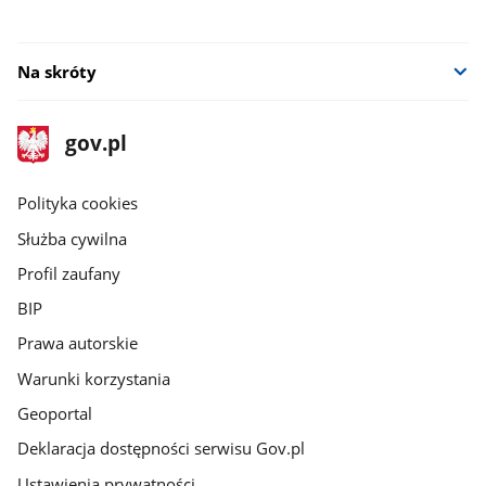
Na skróty
stopka
Strona
gov.pl
gov.pl
główna
gov.pl
Polityka cookies
Służba cywilna
Profil zaufany
BIP
Prawa autorskie
Warunki korzystania
Geoportal
Deklaracja dostępności serwisu Gov.pl
Ustawienia prywatności