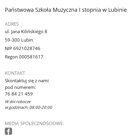
stopka
Państwowa Szkoła Muzyczna I stopnia w Lubinie
ADRES
ul. Jana Kilińskiego 8
59-300 Lubin
NIP 6921028746
Regon 000581617
KONTAKT
Skontaktuj się z nami
pod numerem:
76 84 21 459
W dni robocze
w godzinach: 08:00-20:00
MEDIA SPOŁECZNOŚCIOWE: