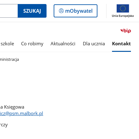
Logowanie
SZUKAJ
mObywatel
do
panelu
 szkole
Co robimy
Aktualności
Dla ucznia
Kontakt
inistracja
a Księgowa
wicz@psm.malbork.pl
rczy