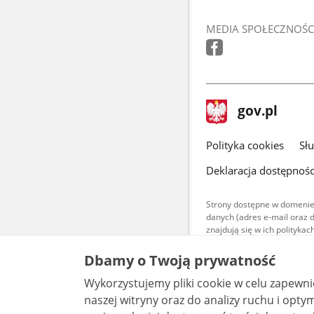
MEDIA SPOŁECZNOŚC
stopka
Strona
gov.pl
gov.pl
główna
gov.pl
Polityka cookies
Sł
Deklaracja dostępnośc
Strony dostępne w domenie
danych (adres e-mail oraz 
znajdują się w ich polityk
Treści teksto
Dbamy o Twoją prywatność
udostępniane
warunkach 4.0
Wykorzystujemy pliki cookie w celu zapewn
są udostępni
bez utworów z
naszej witryny oraz do analizy ruchu i optymalizacj