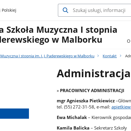
 Polskiej
 Szkoła Muzyczna I stopnia
Paderewskiego w Malborku
O
uzyczna I stopnia im. I. J. Paderewskiego w Malborku
Kontakt
Adm
Administracja
»
PRACOWNICY ADMINISTRACJI
mgr Agnieszka Pietkiewicz
–Główn
tel. (55) 272-31-58, e-mail:
apietkie
Ewa Michalak
– Kierownik gospoda
Kamila Balicka
– Sekretarz Szkoły