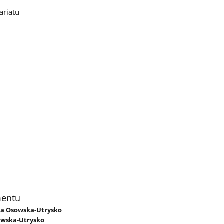
tariatu
mentu
rta Osowska-Utrysko
owska-Utrysko