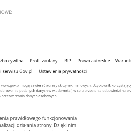
IOWE:
użba cywilna
Profil zaufany
BIP
Prawa autorskie
Warunki
i serwisu Gov.pl
Ustawienia prywatności
 www.gov.pl mogą zawierać adresy skrzynek mailowych. Użytkownik korzystający
dobrowolnie podanych danych w wiadomości) w celu przesłania odpowiedzi na prz
ach przetwarzania danych osobowych.
we publikowane w serwisie (z wyłączeniem treści audiowizualnych), są
 na licencji typu Creative Commons: uznanie autorstwa - na tych samych
 (CC BY-SA 4.0). Materiały audiowizualne, w tym zdjęcia, materiały audio i wideo
ienia prawidłowego funkcjonowania
ane na licencji typu Creative Commons: uznanie autorstwa użycie niekomercyjne 
ależnych 4.0 (CC BY-NC-ND 4.0), o ile nie jest to stwierdzone inaczej.
i działania strony. Dzięki nim