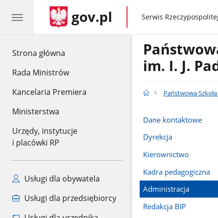
gov.pl
gov.pl
Serwis Rzeczypospolitej
Państwowa
gov.pl
Strona główna
im. I. J. 
Rada Ministrów
Kancelaria Premiera
Państwowa Szkoła M
Ministerstwa
Dane kontaktowe
Urzędy, instytucje
Dyrekcja
i placówki RP
Kierownictwo
Kadra pedagogiczna
Usługi dla obywatela
Administracja
Usługi dla przedsiębiorcy
Redakcja BIP
Usługi dla urzędnika