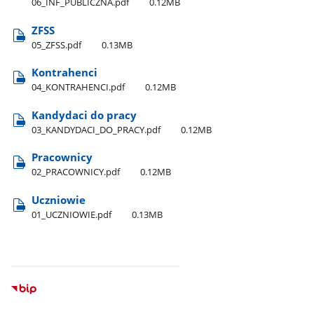
06​_INF​_PUBLICZNA.pdf
0.12MB
ZFSS
05​_ZFSS.pdf
0.13MB
Kontrahenci
04​_KONTRAHENCI.pdf
0.12MB
Kandydaci do pracy
03​_KANDYDACI​_DO​_PRACY.pdf
0.12MB
Pracownicy
02​_PRACOWNICY.pdf
0.12MB
Uczniowie
01​_UCZNIOWIE.pdf
0.13MB