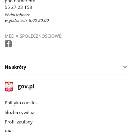
pod numerem:
55 27 23 158
W dni robocze
w godzinach: 8:00-20:00
MEDIA SPOŁECZNOŚCIOWE:
Na skróty
stopka
Strona
gov.pl
gov.pl
główna
gov.pl
Polityka cookies
Służba cywilna
Profil zaufany
BIP