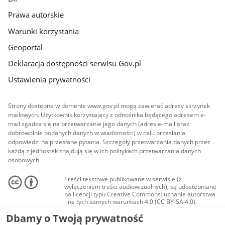
Prawa autorskie
Warunki korzystania
Geoportal
Deklaracja dostępności serwisu Gov.pl
Ustawienia prywatności
Strony dostępne w domenie www.gov.pl mogą zawierać adresy skrzynek
mailowych. Użytkownik korzystający z odnośnika będącego adresem e-
mail zgadza się na przetwarzanie jego danych (adres e-mail oraz
dobrowolnie podanych danych w wiadomości) w celu przesłania
odpowiedzi na przesłane pytania. Szczegóły przetwarzania danych przez
każdą z jednostek znajdują się w ich politykach przetwarzania danych
osobowych.
Treści tekstowe publikowane w serwisie (z
wyłączeniem treści audiowizualnych), są udostępniane
na licencji typu Creative Commons: uznanie autorstwa
- na tych samych warunkach 4.0 (CC BY-SA 4.0).
Materiały audiowizualne, w tym zdjęcia, materiały
Dbamy o Twoją prywatność
audio i wideo, są udostępniane na licencji typu
Creative Commons: uznanie autorstwa użycie