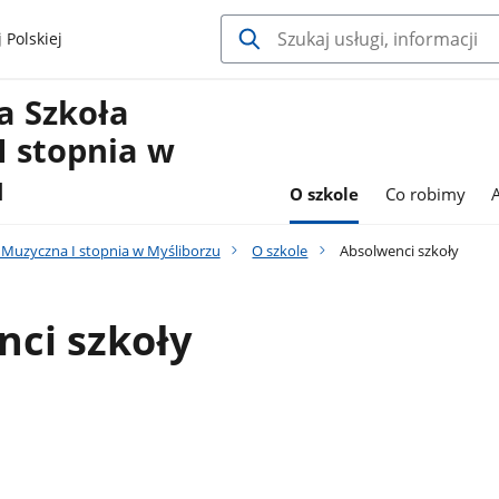
 Polskiej
 Szkoła
I stopnia w
u
O szkole
Co robimy
Muzyczna I stopnia w Myśliborzu
O szkole
Absolwenci szkoły
ci szkoły