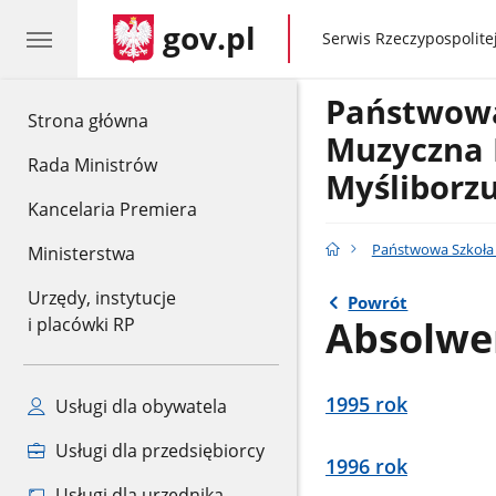
gov.pl
gov.pl
Serwis Rzeczypospolitej
Państwowa
gov.pl
Strona główna
Muzyczna 
Rada Ministrów
Myśliborz
Kancelaria Premiera
Państwowa Szkoła 
Ministerstwa
Urzędy, instytucje
Powrót
Absolwen
i placówki RP
1995 rok
Usługi dla obywatela
Usługi dla przedsiębiorcy
1996 rok
Usługi dla urzędnika