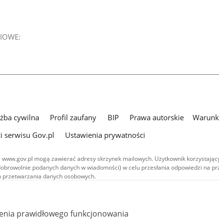
IOWE:
użba cywilna
Profil zaufany
BIP
Prawa autorskie
Warunki
i serwisu Gov.pl
Ustawienia prywatności
 www.gov.pl mogą zawierać adresy skrzynek mailowych. Użytkownik korzystający
dobrowolnie podanych danych w wiadomości) w celu przesłania odpowiedzi na prz
ach przetwarzania danych osobowych.
we publikowane w serwisie (z wyłączeniem treści audiowizualnych), są
 na licencji typu Creative Commons: uznanie autorstwa - na tych samych
 (CC BY-SA 4.0). Materiały audiowizualne, w tym zdjęcia, materiały audio i wideo
ienia prawidłowego funkcjonowania
ane na licencji typu Creative Commons: uznanie autorstwa użycie niekomercyjne 