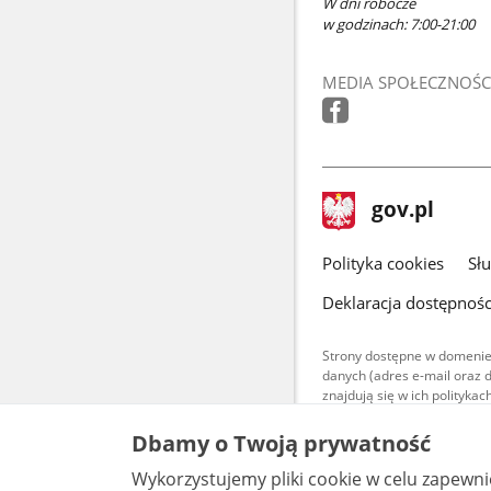
W dni robocze
w godzinach: 7:00-21:00
MEDIA SPOŁECZNOŚC
stopka
Strona
gov.pl
gov.pl
główna
gov.pl
Polityka cookies
Sł
Deklaracja dostępnośc
Strony dostępne w domenie
danych (adres e-mail oraz 
znajdują się w ich polityk
Treści teksto
Dbamy o Twoją prywatność
udostępniane
warunkach 4.0
Wykorzystujemy pliki cookie w celu zapewn
są udostępni