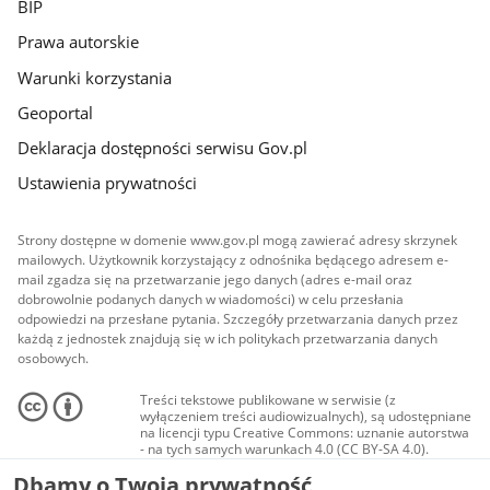
BIP
Prawa autorskie
Warunki korzystania
Geoportal
Deklaracja dostępności serwisu Gov.pl
Ustawienia prywatności
Strony dostępne w domenie www.gov.pl mogą zawierać adresy skrzynek
mailowych. Użytkownik korzystający z odnośnika będącego adresem e-
mail zgadza się na przetwarzanie jego danych (adres e-mail oraz
dobrowolnie podanych danych w wiadomości) w celu przesłania
odpowiedzi na przesłane pytania. Szczegóły przetwarzania danych przez
każdą z jednostek znajdują się w ich politykach przetwarzania danych
osobowych.
Treści tekstowe publikowane w serwisie (z
wyłączeniem treści audiowizualnych), są udostępniane
na licencji typu Creative Commons: uznanie autorstwa
- na tych samych warunkach 4.0 (CC BY-SA 4.0).
Materiały audiowizualne, w tym zdjęcia, materiały
Dbamy o Twoją prywatność
audio i wideo, są udostępniane na licencji typu