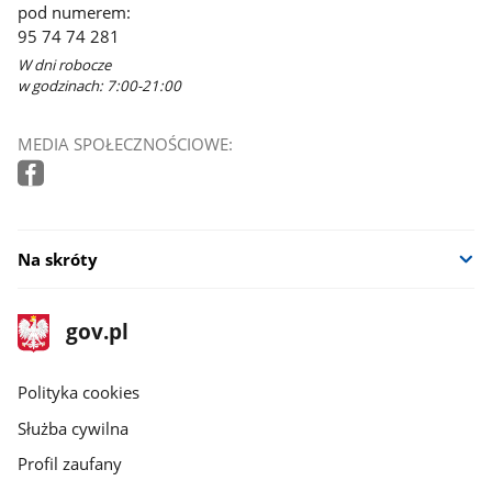
pod numerem:
95 74 74 281
W dni robocze
w godzinach: 7:00-21:00
MEDIA SPOŁECZNOŚCIOWE:
Na skróty
stopka
Strona
gov.pl
gov.pl
główna
gov.pl
Polityka cookies
Służba cywilna
Profil zaufany