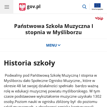
gov.pl
przejdź
do
wyszukiwar
Państwowa Szkoła Muzyczna I
stopnia w Myśliborzu
MENU
Historia szkoły
Podwaliny pod Pańśtwową Szkołę Muzyczną I stopnia w
Mysliborzu dało Społeczne Ognisko Muzyczne., które w
okresie 48 lat swojej działalności spełniało bardzo ważną
rolę w edukacji muzycznej powiatu myśliborskiego. W tym
czasie podstawowe wykształcenie muzyczne uzyskało 1302
osoby.Poziom nauki w ognisku zbliżony był do poziomu
szkół muzycznych, a absolwenci ogniska kontynuowali