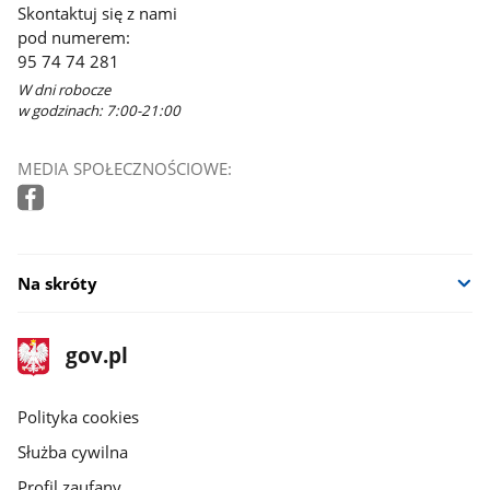
Skontaktuj się z nami
pod numerem:
95 74 74 281
W dni robocze
w godzinach: 7:00-21:00
MEDIA SPOŁECZNOŚCIOWE:
Na skróty
stopka
Strona
gov.pl
gov.pl
główna
gov.pl
Polityka cookies
Służba cywilna
Profil zaufany