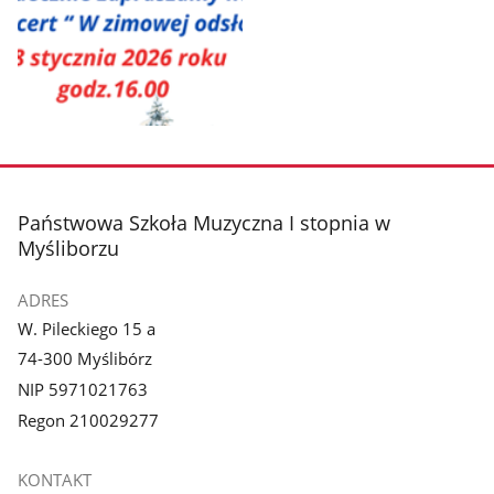
Pokaż
zdjęcie
1
z
stopka
Państwowa Szkoła Muzyczna I stopnia w
galerii.
Myśliborzu
ADRES
W. Pileckiego 15 a
74-300 Myślibórz
NIP 5971021763
Regon 210029277
KONTAKT