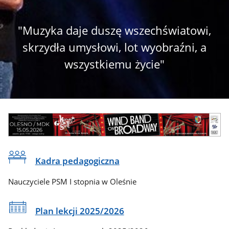
"Muzyka daje duszę wszechświatowi,
skrzydła umysłowi, lot wyobraźni, a
wszystkiemu życie"
CSS
Baner
do
reklamowy
sekcji
Banner
Na
Kadra pedagogiczna
skróty
Nauczyciele PSM I stopnia w Oleśnie
Plan lekcji 2025/2026