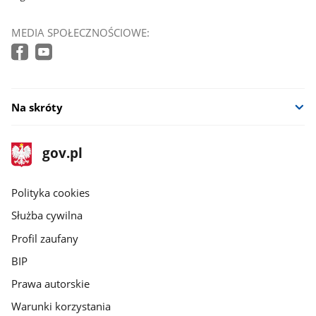
MEDIA SPOŁECZNOŚCIOWE:
Na skróty
stopka
Strona
gov.pl
gov.pl
główna
gov.pl
Polityka cookies
Służba cywilna
Profil zaufany
BIP
Prawa autorskie
Warunki korzystania