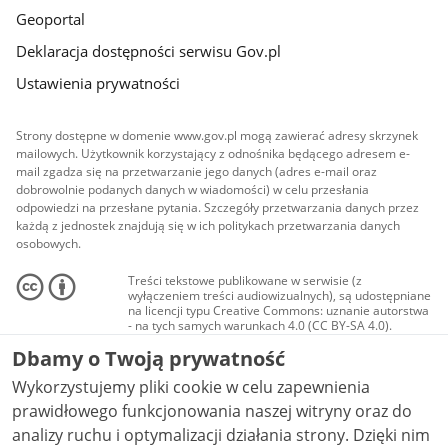
Geoportal
Deklaracja dostępności serwisu Gov.pl
Ustawienia prywatności
Strony dostępne w domenie www.gov.pl mogą zawierać adresy skrzynek
mailowych. Użytkownik korzystający z odnośnika będącego adresem e-
mail zgadza się na przetwarzanie jego danych (adres e-mail oraz
dobrowolnie podanych danych w wiadomości) w celu przesłania
odpowiedzi na przesłane pytania. Szczegóły przetwarzania danych przez
każdą z jednostek znajdują się w ich politykach przetwarzania danych
osobowych.
Treści tekstowe publikowane w serwisie (z
wyłączeniem treści audiowizualnych), są udostępniane
na licencji typu Creative Commons: uznanie autorstwa
- na tych samych warunkach 4.0 (CC BY-SA 4.0).
Materiały audiowizualne, w tym zdjęcia, materiały
Dbamy o Twoją prywatność
audio i wideo, są udostępniane na licencji typu
Creative Commons: uznanie autorstwa użycie
Wykorzystujemy pliki cookie w celu zapewnienia
niekomercyjne - bez utworów zależnych 4.0 (CC BY-
NC-ND 4.0), o ile nie jest to stwierdzone inaczej.
prawidłowego funkcjonowania naszej witryny oraz do
analizy ruchu i optymalizacji działania strony. Dzięki nim