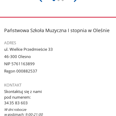
stopka
Państwowa Szkoła Muzyczna I stopnia w Oleśnie
ADRES
ul. Wielkie Przedmieście 33
46-300 Olesno
NIP 5761163899
Regon 000882537
KONTAKT
Skontaktuj się z nami
pod numerem:
34 35 83 603
W dni robocze
w godzinach: 9:00-21:00