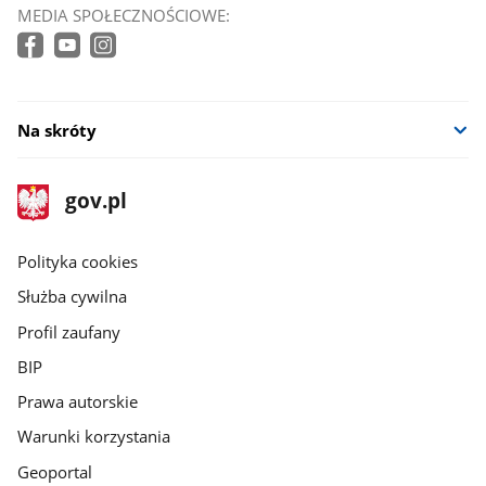
MEDIA SPOŁECZNOŚCIOWE:
Na skróty
stopka
Strona
gov.pl
gov.pl
główna
gov.pl
Polityka cookies
Służba cywilna
Profil zaufany
BIP
Prawa autorskie
Warunki korzystania
Geoportal