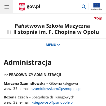
gov.pl
przejdź
do
wyszukiwar
Państwowa Szkoła Muzyczna
I i II stopnia im. F. Chopina w Opolu
MENU
Administracja
>> PRACOWNICY ADMINISTRACJI
Marzena Szumidłowska
– Główna księgowa
wew. 35, e-mail:
szumidlowskam@psmopole.pl
Bożena Czech
– Specjalista ds. księgowych
wew. 38, e-mail:
ksiegowosc@psmopole.pl