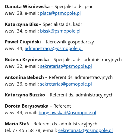
Danuta Wiśniewska
– Specjalista ds. płac
wew. 38, e-mail:
place@psmopole.pl
Katarzyna Biss
– Specjalista ds. kadr
wew. 34, e-mail:
bissk@psmopole.pl
Paweł Ciupiński
– Kierownik gospodarczy
wew. 44,
administracja@psmopole.pl
Bożena Kryniewska
– Specjalista ds. administracyjnych
wew. 32, e-mail:
sekretariat@psmopole.pl
Antonina Bebech
– Referent ds. administracyjnych
wew. 36, e-mail:
sekretariat@psmopole.pl
Katarzyna Buszko
– Referent ds. administracyjnych
Dorota Borysowska
– Referent
wew. 44, email:
borysowskad@psmopole.pl
Maria Staś
– Referent ds. administracyjnych
tel. 77 455 58 78, e-mail:
sekretariat2@psmopole.pl