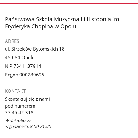
stopka
Państwowa Szkoła Muzyczna I i II stopnia im.
Fryderyka Chopina w Opolu
ADRES
ul. Strzelców Bytomskich 18
45-084 Opole
NIP 7541137814
Regon 000280695
KONTAKT
Skontaktuj się z nami
pod numerem:
77 45 42 318
W dni robocze
w godzinach: 8.00-21.00