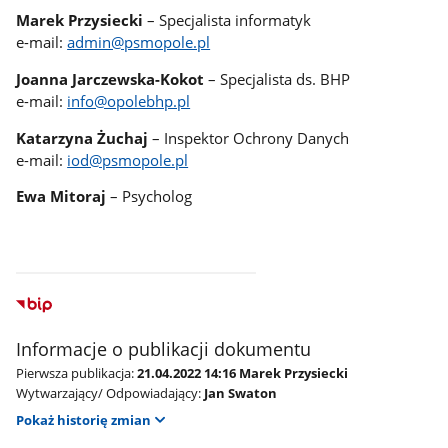
Marek Przysiecki
– Specjalista informatyk
e-mail:
admin@psmopole.pl
Joanna Jarczewska-Kokot
– Specjalista ds. BHP
e-mail:
info@opolebhp.pl
Katarzyna Żuchaj
– Inspektor Ochrony Danych
e-mail:
iod@psmopole.pl
Ewa Mitoraj
– Psycholog
Informacje o publikacji dokumentu
Pierwsza publikacja:
21.04.2022 14:16 Marek Przysiecki
Wytwarzający/ Odpowiadający:
Jan Swaton
Pokaż historię zmian