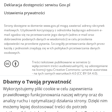
Deklaracja dostępności serwisu Gov.pl
Ustawienia prywatności
Strony dostępne w domenie www.gov.pl mogą zawierać adresy skrzynek
mailowych. Użytkownik korzystający z odnośnika będącego adresem e-
mail zgadza się na przetwarzanie jego danych (adres e-mail oraz
dobrowolnie podanych danych w wiadomości) w celu przesłania
odpowiedzi na przesłane pytania. Szczegóły przetwarzania danych przez
każdą z jednostek znajdują się w ich politykach przetwarzania danych
osobowych.
Treści tekstowe publikowane w serwisie (z
wyłączeniem treści audiowizualnych), są udostępniane
na licencji typu Creative Commons: uznanie autorstwa
- na tych samych warunkach 4.0 (CC BY-SA 4.0).
Materiały audiowizualne, w tym zdjęcia, materiały
Dbamy o Twoją prywatność
audio i wideo, są udostępniane na licencji typu
Creative Commons: uznanie autorstwa użycie
Wykorzystujemy pliki cookie w celu zapewnienia
niekomercyjne - bez utworów zależnych 4.0 (CC BY-
NC-ND 4.0), o ile nie jest to stwierdzone inaczej.
prawidłowego funkcjonowania naszej witryny oraz do
analizy ruchu i optymalizacji działania strony. Dzięki nim
możemy lepiej dostosować treści do potrzeb