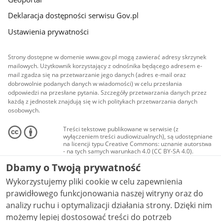
Deklaracja dostępności serwisu Gov.pl
Ustawienia prywatności
Strony dostępne w domenie www.gov.pl mogą zawierać adresy skrzynek
mailowych. Użytkownik korzystający z odnośnika będącego adresem e-
mail zgadza się na przetwarzanie jego danych (adres e-mail oraz
dobrowolnie podanych danych w wiadomości) w celu przesłania
odpowiedzi na przesłane pytania. Szczegóły przetwarzania danych przez
każdą z jednostek znajdują się w ich politykach przetwarzania danych
osobowych.
Treści tekstowe publikowane w serwisie (z
wyłączeniem treści audiowizualnych), są udostępniane
na licencji typu Creative Commons: uznanie autorstwa
- na tych samych warunkach 4.0 (CC BY-SA 4.0).
Materiały audiowizualne, w tym zdjęcia, materiały
Dbamy o Twoją prywatność
audio i wideo, są udostępniane na licencji typu
Creative Commons: uznanie autorstwa użycie
Wykorzystujemy pliki cookie w celu zapewnienia
niekomercyjne - bez utworów zależnych 4.0 (CC BY-
NC-ND 4.0), o ile nie jest to stwierdzone inaczej.
prawidłowego funkcjonowania naszej witryny oraz do
analizy ruchu i optymalizacji działania strony. Dzięki nim
możemy lepiej dostosować treści do potrzeb