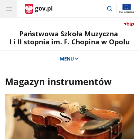
gov.pl
przejdź
do
wyszukiwar
Państwowa Szkoła Muzyczna
I i II stopnia im. F. Chopina w Opolu
MENU
Magazyn instrumentów