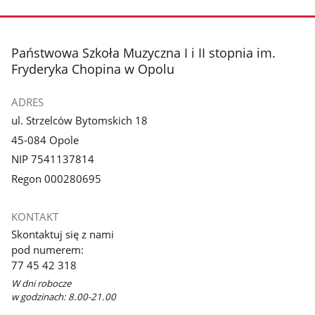
stopka
Państwowa Szkoła Muzyczna I i II stopnia im.
Fryderyka Chopina w Opolu
ADRES
ul. Strzelców Bytomskich 18
45-084 Opole
NIP 7541137814
Regon 000280695
KONTAKT
Skontaktuj się z nami
pod numerem:
77 45 42 318
W dni robocze
w godzinach: 8.00-21.00