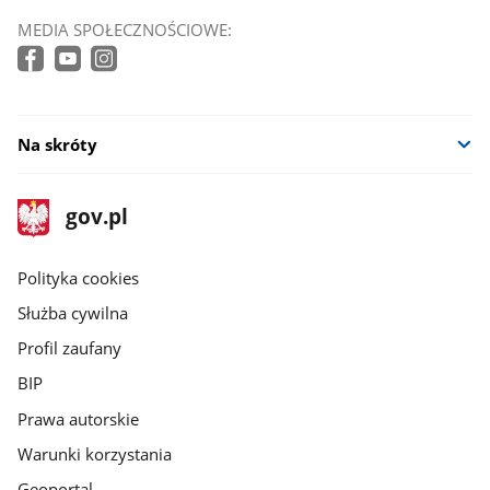
MEDIA SPOŁECZNOŚCIOWE:
Na skróty
stopka
Strona
gov.pl
gov.pl
główna
gov.pl
Polityka cookies
Służba cywilna
Profil zaufany
BIP
Prawa autorskie
Warunki korzystania
Geoportal