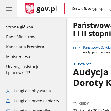
gov.pl
gov.pl
Serwis Rzeczypospolitej
Państwow
gov.pl
Strona główna
I i II stop
Rada Ministrów
Kancelaria Premiera
Państwowa Szkoła M
Audycja fortepian
Ministerstwa
Powrót
Urzędy, instytucje
Audycja
i placówki RP
Doroty 
Usługi dla obywatela
Usługi dla przedsiębiorcy
KIEDY
28 stycznia 2025 (wto
Usługi dla urzędnika