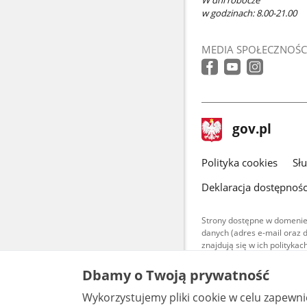
W dni robocze
w godzinach: 8.00-21.00
MEDIA SPOŁECZNOŚC
stopka
Strona
gov.pl
gov.pl
główna
gov.pl
Polityka cookies
Sł
Deklaracja dostępnośc
Strony dostępne w domenie
danych (adres e-mail oraz 
znajdują się w ich polityk
Treści teksto
Dbamy o Twoją prywatność
udostępniane
warunkach 4.0
Wykorzystujemy pliki cookie w celu zapewn
są udostępni