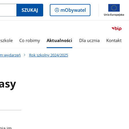
Logowanie
SZUKAJ
mObywatel
do
panelu
szkole
Co robimy
Aktualności
Dla ucznia
Kontakt
um wydarzeń
Rok szkolny 2024/2025
asy
nia im.