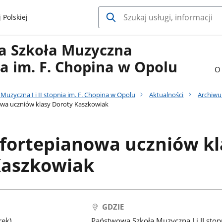
 Polskiej
a Szkoła Muzyczna
nia im. F. Chopina w Opolu
O 
uzyczna I i II stopnia im. F. Chopina w Opolu
Aktualności
Archiw
owa uczniów klasy Doroty Kaszkowiak
 fortepianowa uczniów kl
Kaszkowiak
GDZIE
rek)
Państwowa Szkoła Muzyczna I i II stop